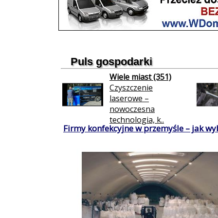
Puls gospodarki
Wiele miast (351)
Czyszczenie
laserowe –
nowoczesna
technologia, k..
Firmy konfekcyjne w przemyśle – jak wy