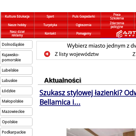
Praca
Kultura Edukacja
Sport
Puls Gospodarki
Szkolenia
Zdarzenia
Nasze hobby
Turystyka
Ogłoszenia
policyjne
Nasz dział
Kontakt
Pomagamy
reklamy
dolnośląskie
kujawsko-
pomorskie
lubelskie
Aktualności
lubuskie
Szukasz stylowej łazienki? Od
łódzkie
Bellamica i...
małopolskie
mazowieckie
opolskie
podkarpackie