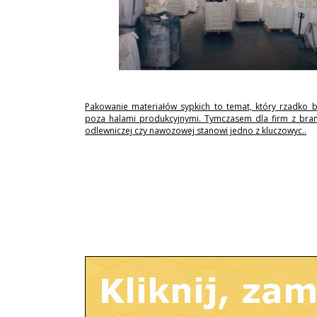
Pakowanie materiałów sypkich to temat, który rzadko 
poza halami produkcyjnymi. Tymczasem dla firm z branż
odlewniczej czy nawozowej stanowi jedno z kluczowyc..