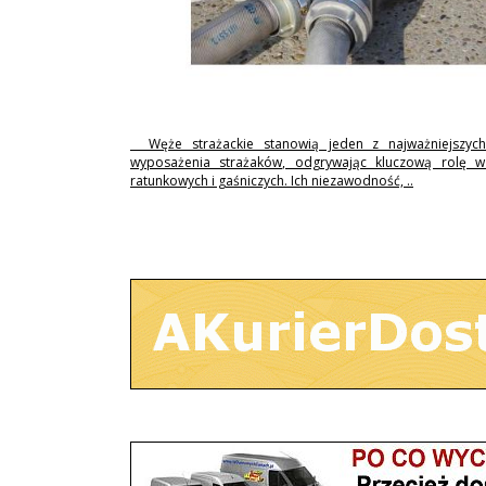
Węże strażackie stanowią jeden z najważniejszyc
wyposażenia strażaków, odgrywając kluczową rolę w 
ratunkowych i gaśniczych. Ich niezawodność, ..