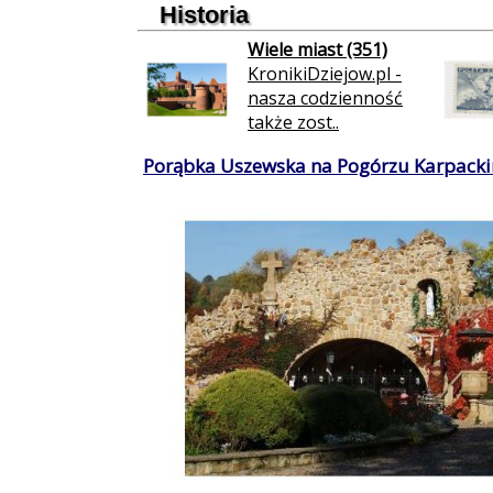
Historia
Wiele miast (351)
KronikiDziejow.pl -
nasza codzienność
także zost..
Porąbka Uszewska na Pogórzu Karpacki