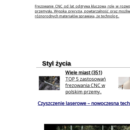
Frezowanie CNC od lat odgrywa kluczową rolę w rozwo
przemysłu. Wysoka precyzja, powtarzalność oraz możli
różnorodnych materiałów sprawiają, że technolog..
Styl życia
Wiele miast (351)
TOP 5 zastosowań
frezowania CNC w
polskim przemy..
Czyszczenie laserowe – nowoczesna techn