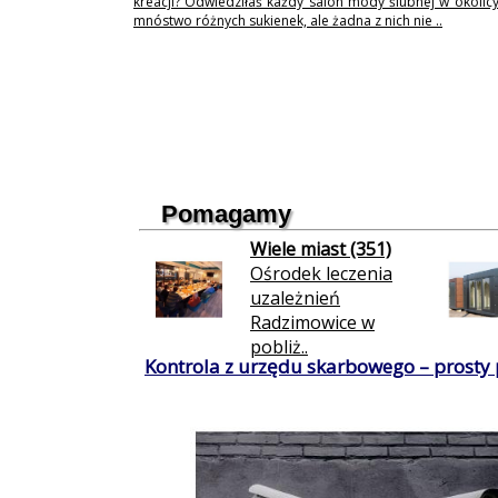
kreacji? Odwiedziłaś każdy salon mody ślubnej w okolicy
mnóstwo różnych sukienek, ale żadna z nich nie ..
Pomagamy
Wiele miast (351)
Ośrodek leczenia
uzależnień
Radzimowice w
pobliż..
Kontrola z urzędu skarbowego – prosty