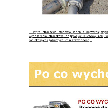
Węże strażackie stanowią jeden z najważniejszyc
wyposażenia strażaków, odgrywając kluczową rolę w 
ratunkowych i gaśniczych. Ich niezawodność, ..