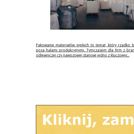
Pakowanie materiałów sypkich to temat, który rzadko 
poza halami produkcyjnymi. Tymczasem dla firm z branż
odlewniczej czy nawozowej stanowi jedno z kluczowyc..