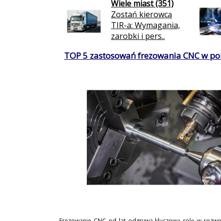
Wiele miast (351)
Zostań kierowcą
TIR-a: Wymagania,
zarobki i pers..
TOP 5 zastosowań frezowania CNC w po
Frezowanie CNC od lat odgrywa kluczową rolę w rozwo