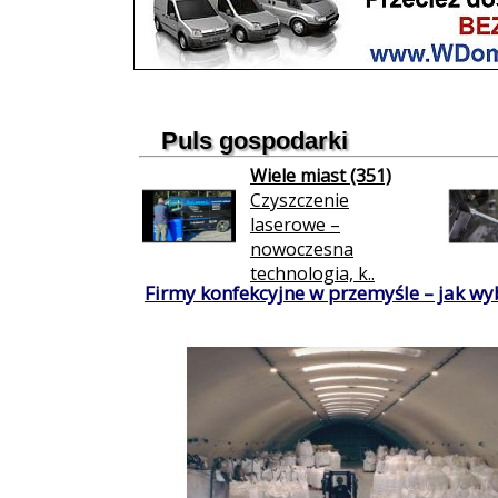
Puls gospodarki
Wiele miast (351)
Czyszczenie
laserowe –
nowoczesna
technologia, k..
Firmy konfekcyjne w przemyśle – jak wy