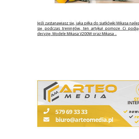
Jeśli zastanawiasz się, jaka piłka do siatkówki Mikasa najl
się podczas treningów, ten artykuł pomoże Ci podj
decyzję. Modele Mikasa V200W oraz Mikasa ..