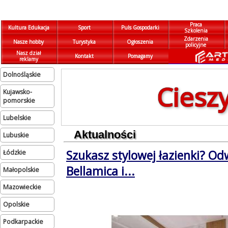
Praca
Kultura Edukacja
Sport
Puls Gospodarki
Szkolenia
Zdarzenia
Nasze hobby
Turystyka
Ogłoszenia
policyjne
Nasz dział
Kontakt
Pomagamy
reklamy
dolnośląskie
Ciesz
kujawsko-
pomorskie
lubelskie
Aktualności
lubuskie
Szukasz stylowej łazienki? Od
łódzkie
Bellamica i...
małopolskie
mazowieckie
opolskie
podkarpackie