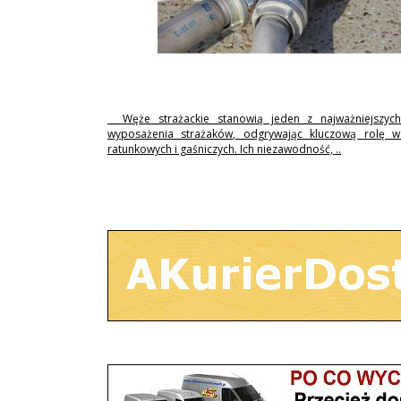
Węże strażackie stanowią jeden z najważniejszyc
wyposażenia strażaków, odgrywając kluczową rolę w 
ratunkowych i gaśniczych. Ich niezawodność, ..