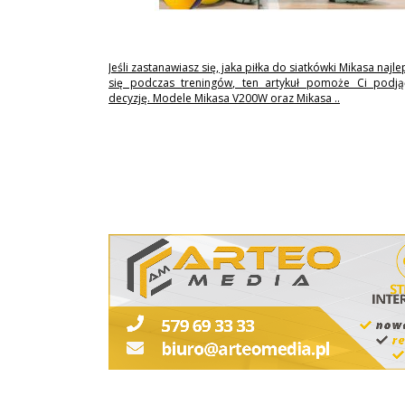
Jeśli zastanawiasz się, jaka piłka do siatkówki Mikasa najl
się podczas treningów, ten artykuł pomoże Ci podj
decyzję. Modele Mikasa V200W oraz Mikasa ..