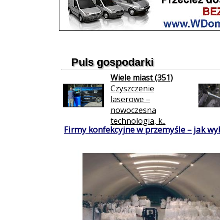
Puls gospodarki
Wiele miast (351)
Czyszczenie
laserowe –
nowoczesna
technologia, k..
Firmy konfekcyjne w przemyśle – jak wy