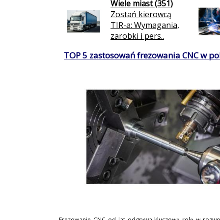
Wiele miast (351)
Zostań kierowcą
TIR-a: Wymagania,
zarobki i pers..
TOP 5 zastosowań frezowania CNC w po
Frezowanie CNC od lat odgrywa kluczową rolę w rozwo