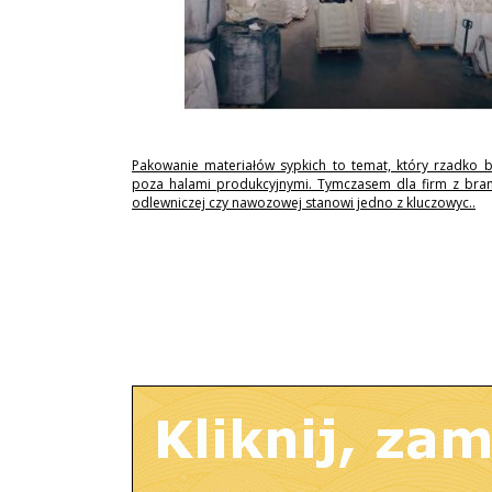
Pakowanie materiałów sypkich to temat, który rzadko 
poza halami produkcyjnymi. Tymczasem dla firm z branż
odlewniczej czy nawozowej stanowi jedno z kluczowyc..