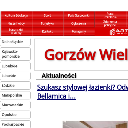
Praca
Kultura Edukacja
Sport
Puls Gospodarki
Szkolenia
Zdarzenia
Nasze hobby
Turystyka
Ogłoszenia
policyjne
Nasz dział
Kontakt
Pomagamy
reklamy
dolnośląskie
Gorzów Wiel
kujawsko-
pomorskie
lubelskie
Aktualności
lubuskie
Szukasz stylowej łazienki? Od
łódzkie
Bellamica i...
małopolskie
mazowieckie
opolskie
podkarpackie