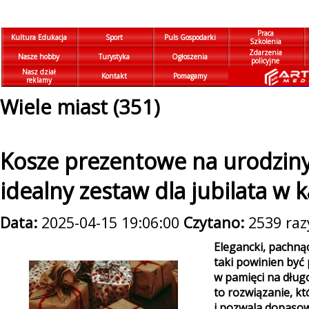
Praca
Kultura Edukacja
Sport
Puls Gospodarki
Szkolenia
Zdarzenia
Nasze hobby
Turystyka
Ogłoszenia
policyjne
Nasz dział
Kontakt
Pomagamy
reklamy
Wiele miast (351)
Kosze prezentowe na urodziny
idealny zestaw dla jubilata w
Data:
2025-04-15 19:06:00
Czytano:
2539 raz
Elegancki, pachną
taki powinien być
w pamięci na dług
to rozwiązanie, kt
i pozwala dopasow