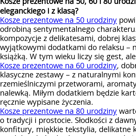
Kosze prezentowe na 50, 60 i 80 urodzi
eleganckiego i z klasą?
Kosze prezentowe na 50 urodziny
powin
odrobiną sentymentalnego charakteru
kompozycje z delikatesami, dobrej klas
wyjątkowymi dodatkami do relaksu – 
książką. W tym wieku liczy się gest, al
Kosze prezentowe na 60 urodziny
, dob
klasyczne zestawy – z naturalnymi kon
rzemieślniczymi przetworami, aromaty
nalewką. Miłym dodatkiem będzie kart
ręcznie wypisane życzenia.
Kosze prezentowe na 80 urodziny
wart
o tradycji i prostocie. Słodkości z daw
konfitury, miękkie tekstylia, delikatne