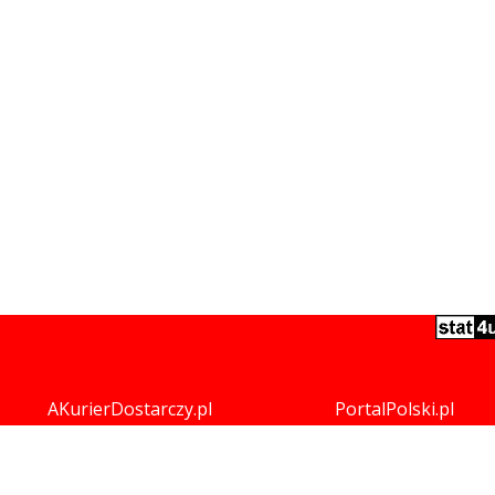
AKurierDostarczy.pl
PortalPolski.pl