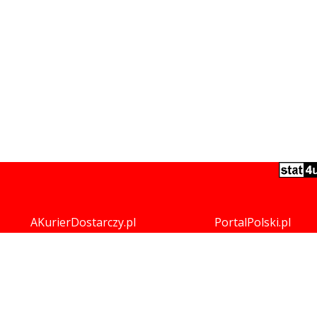
AKurierDostarczy.pl
PortalPolski.pl