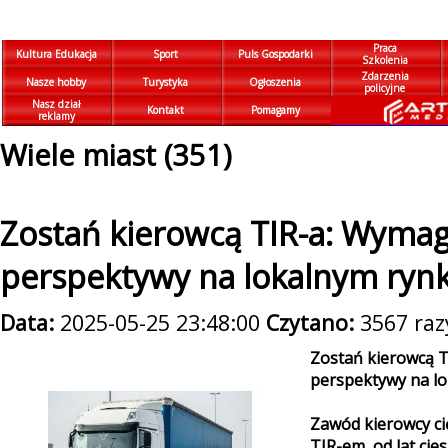
Praca
Kultura Edukacja
Sport
Puls Gospodarki
Szkolenia
Zdarzenia
Nasze hobby
Turystyka
Ogłoszenia
policyjne
Nasz dział
Kontakt
Pomagamy
reklamy
Wiele miast (351)
Zostań kierowcą TIR-a: Wymaga
perspektywy na lokalnym ryn
Data:
2025-05-25 23:48:00
Czytano:
3567 raz
Zostań kierowcą T
perspektywy na l
Zawód kierowcy ci
TIR-em, od lat ci