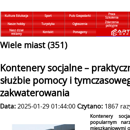
Praca
Kultura Edukacja
Sport
Puls Gospodarki
Szkolenia
Zdarzenia
Nasze hobby
Turystyka
Ogłoszenia
policyjne
Nasz dział
Kontakt
Pomagamy
reklamy
Wiele miast (351)
Kontenery socjalne – praktycz
służbie pomocy i tymczasowe
zakwaterowania
Data:
2025-01-29 01:44:00
Czytano:
1867 raz
Kontenery socj
popularnym nar
mieszkaniowymi 