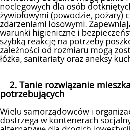
noclegowych dla osób dotkniętyc
żywiołowymi (powodzie, pożary) c
zdarzeniami losowymi. Zapewnia
warunki higieniczne i bezpieczeń
szybką reakcję na potrzeby posz
zależności od rozmiaru mogą zo
łóżka, sanitariaty oraz aneksy ku
2. Tanie rozwiązanie mieszka
potrzebujących
Wielu samorządowców i organizac
dostrzega w kontenerach socjaln
alternatywę dla drogich inwestyc