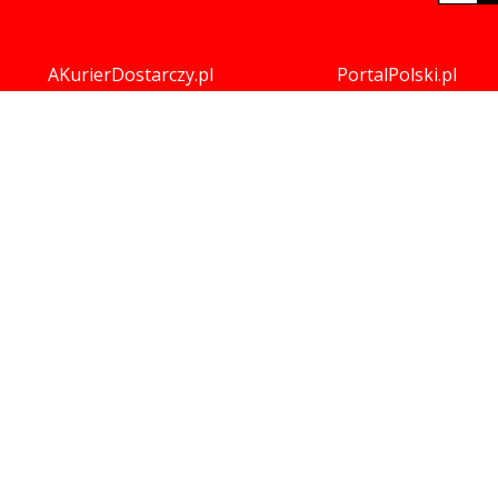
AKurierDostarczy.pl
PortalPolski.pl