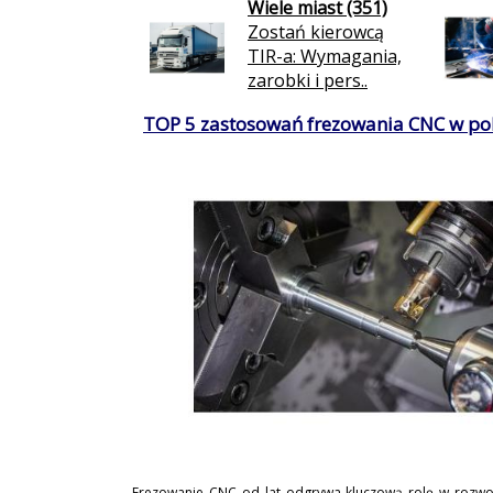
Wiele miast (351)
Zostań kierowcą
TIR-a: Wymagania,
zarobki i pers..
TOP 5 zastosowań frezowania CNC w po
Frezowanie CNC od lat odgrywa kluczową rolę w rozwo