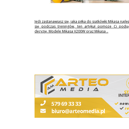
Jeśli zastanawiasz się, jaka piłka do siatkówki Mikasa najl
się podczas treningów, ten artykuł pomoże Ci podj
decyzję. Modele Mikasa V200W oraz Mikasa ..