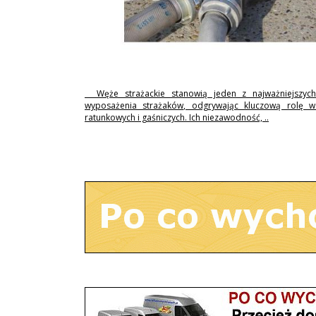
Węże strażackie stanowią jeden z najważniejszyc
wyposażenia strażaków, odgrywając kluczową rolę w 
ratunkowych i gaśniczych. Ich niezawodność, ..