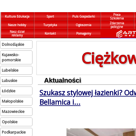
Praca
Kultura Edukacja
Sport
Puls Gospodarki
Szkolenia
Zdarzenia
Nasze hobby
Turystyka
Ogłoszenia
policyjne
Nasz dział
Kontakt
Pomagamy
reklamy
dolnośląskie
Ciężkow
kujawsko-
pomorskie
lubelskie
Aktualności
lubuskie
Szukasz stylowej łazienki? Od
łódzkie
Bellamica i...
małopolskie
mazowieckie
opolskie
podkarpackie