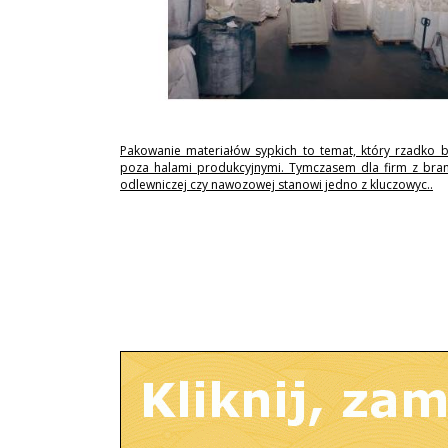
Pakowanie materiałów sypkich to temat, który rzadko 
poza halami produkcyjnymi. Tymczasem dla firm z branż
odlewniczej czy nawozowej stanowi jedno z kluczowyc..