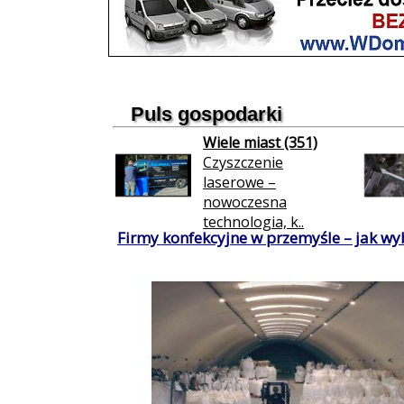
Puls gospodarki
Wiele miast (351)
Czyszczenie
laserowe –
nowoczesna
technologia, k..
Firmy konfekcyjne w przemyśle – jak wy