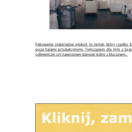
Pakowanie materiałów sypkich to temat, który rzadko 
poza halami produkcyjnymi. Tymczasem dla firm z branż
odlewniczej czy nawozowej stanowi jedno z kluczowyc..