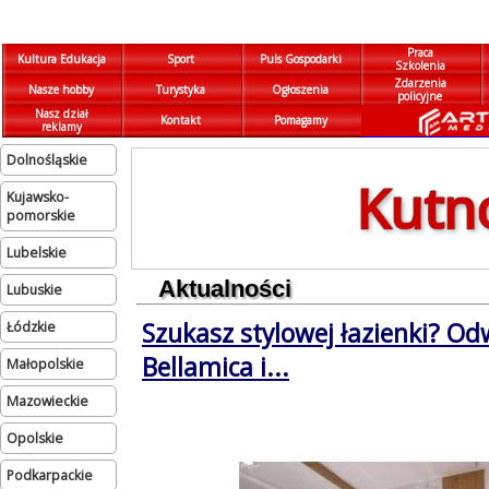
Praca
Kultura Edukacja
Sport
Puls Gospodarki
Szkolenia
Zdarzenia
Nasze hobby
Turystyka
Ogłoszenia
policyjne
Nasz dział
Kontakt
Pomagamy
reklamy
dolnośląskie
Kutn
kujawsko-
pomorskie
lubelskie
Aktualności
lubuskie
Szukasz stylowej łazienki? Od
łódzkie
Bellamica i...
małopolskie
mazowieckie
opolskie
podkarpackie