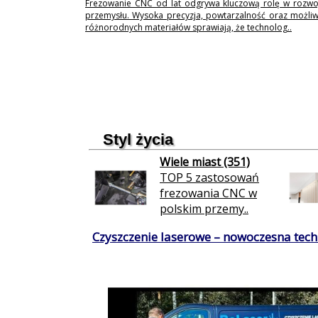
Frezowanie CNC od lat odgrywa kluczową rolę w rozwo
przemysłu. Wysoka precyzja, powtarzalność oraz możli
różnorodnych materiałów sprawiają, że technolog..
Styl życia
Wiele miast (351)
TOP 5 zastosowań
frezowania CNC w
polskim przemy..
Czyszczenie laserowe – nowoczesna techn