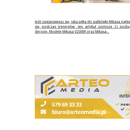
Jeśli zastanawiasz się, jaka piłka do siatkówki Mikasa najl
się podczas treningów, ten artykuł pomoże Ci podj
decyzję. Modele Mikasa V200W oraz Mikasa ..