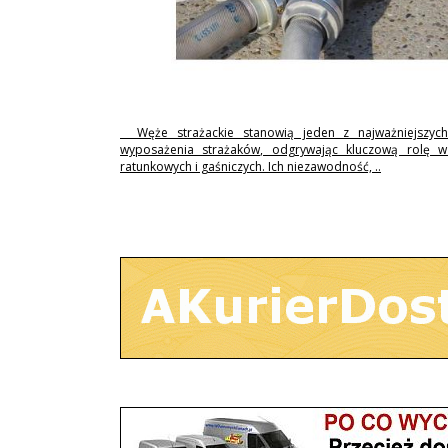
Węże strażackie stanowią jeden z najważniejszyc
wyposażenia strażaków, odgrywając kluczową rolę w 
ratunkowych i gaśniczych. Ich niezawodność, ..