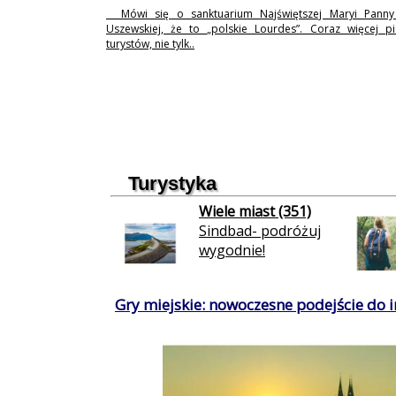
Mówi się o sanktuarium Najświętszej Maryi Pann
Uszewskiej, że to „polskie Lourdes”. Coraz więcej p
turystów, nie tylk..
Turystyka
Wiele miast (351)
Sindbad- podróżuj
wygodnie!
Gry miejskie: nowoczesne podejście do in