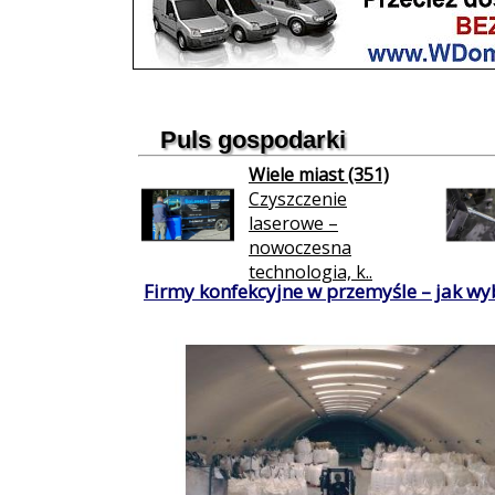
Puls gospodarki
Wiele miast (351)
Czyszczenie
laserowe –
nowoczesna
technologia, k..
Firmy konfekcyjne w przemyśle – jak wy