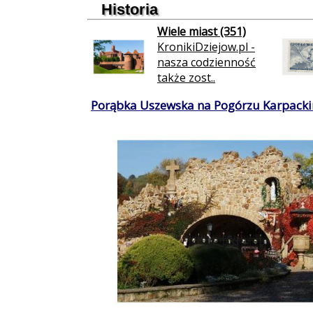
Historia
Wiele miast (351)
KronikiDziejow.pl -
nasza codzienność
także zost..
Porąbka Uszewska na Pogórzu Karpacki