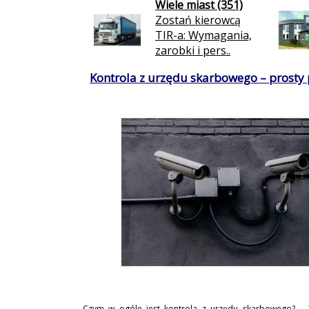
Wiele miast (351)
Zostań kierowcą
TIR-a: Wymagania,
zarobki i pers..
Kontrola z urzędu skarbowego – prosty
Czym w ogóle jest kontrola z urzędu skarbowego? 