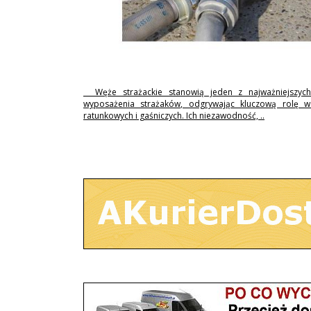
Węże strażackie stanowią jeden z najważniejszyc
wyposażenia strażaków, odgrywając kluczową rolę w 
ratunkowych i gaśniczych. Ich niezawodność, ..