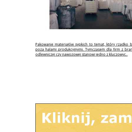
Pakowanie materiałów sypkich to temat, który rzadko 
poza halami produkcyjnymi. Tymczasem dla firm z branż
odlewniczej czy nawozowej stanowi jedno z kluczowyc..