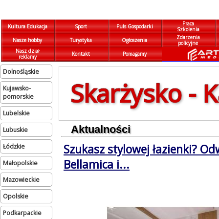
Praca
Kultura Edukacja
Sport
Puls Gospodarki
Szkolenia
Zdarzenia
Nasze hobby
Turystyka
Ogłoszenia
policyjne
Nasz dział
Kontakt
Pomagamy
reklamy
dolnośląskie
Skarżysko - 
kujawsko-
pomorskie
lubelskie
Aktualności
lubuskie
Szukasz stylowej łazienki? Od
łódzkie
Bellamica i...
małopolskie
mazowieckie
opolskie
podkarpackie