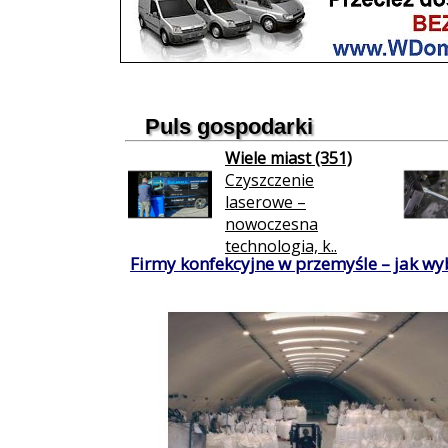
Puls gospodarki
Wiele miast (351)
Czyszczenie
laserowe –
nowoczesna
technologia, k..
Firmy konfekcyjne w przemyśle – jak wy