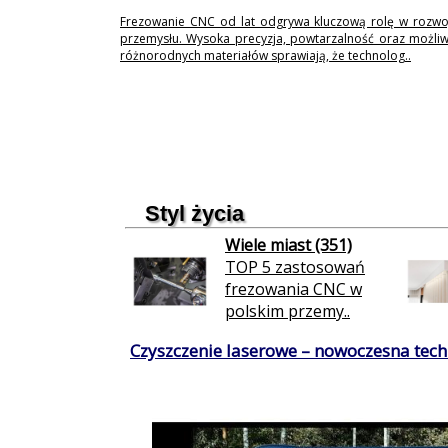
Frezowanie CNC od lat odgrywa kluczową rolę w rozwo
przemysłu. Wysoka precyzja, powtarzalność oraz możli
różnorodnych materiałów sprawiają, że technolog..
Styl życia
Wiele miast (351)
TOP 5 zastosowań
frezowania CNC w
polskim przemy..
Czyszczenie laserowe – nowoczesna techn