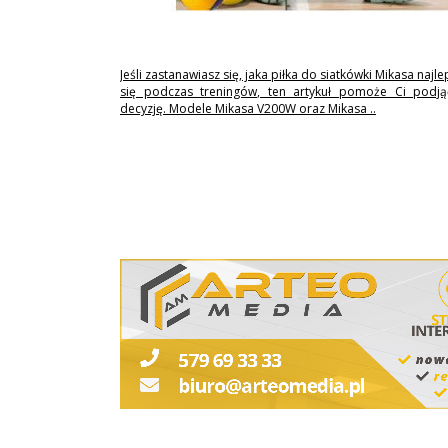
Jeśli zastanawiasz się, jaka piłka do siatkówki Mikasa najl
się podczas treningów, ten artykuł pomoże Ci podj
decyzję. Modele Mikasa V200W oraz Mikasa ..