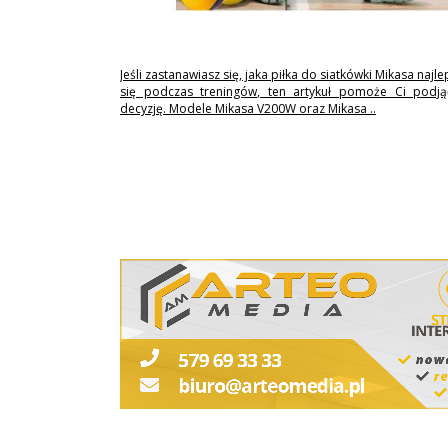
Jeśli zastanawiasz się, jaka piłka do siatkówki Mikasa najl
się podczas treningów, ten artykuł pomoże Ci podj
decyzję. Modele Mikasa V200W oraz Mikasa ..