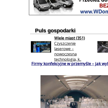
Puls gospodarki
Wiele miast (351)
Czyszczenie
laserowe –
nowoczesna
technologia, k..
Firmy konfekcyjne w przemyśle – jak wy