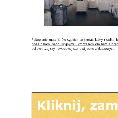
Pakowanie materiałów sypkich to temat, który rzadko 
poza halami produkcyjnymi. Tymczasem dla firm z branż
odlewniczej czy nawozowej stanowi jedno z kluczowyc..