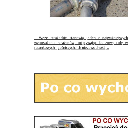
Węże strażackie stanowią jeden z najważniejszyc
wyposażenia strażaków, odgrywając kluczową rolę w 
ratunkowych i gaśniczych. Ich niezawodność, ..