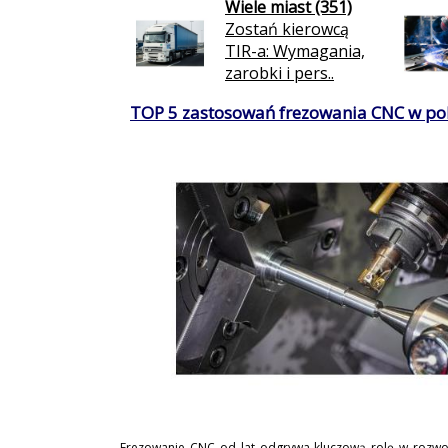
Wiele miast (351)
Zostań kierowcą
TIR-a: Wymagania,
zarobki i pers..
TOP 5 zastosowań frezowania CNC w po
Frezowanie CNC od lat odgrywa kluczową rolę w rozwo