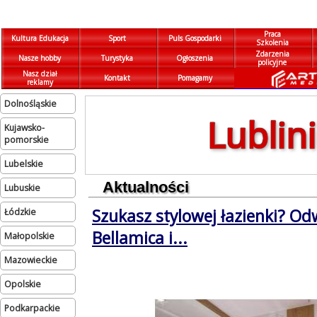
Praca
Kultura Edukacja
Sport
Puls Gospodarki
Szkolenia
Zdarzenia
Nasze hobby
Turystyka
Ogłoszenia
policyjne
Nasz dział
Kontakt
Pomagamy
reklamy
dolnośląskie
Lublin
kujawsko-
pomorskie
lubelskie
Aktualności
lubuskie
Szukasz stylowej łazienki? Od
łódzkie
Bellamica i...
małopolskie
mazowieckie
opolskie
podkarpackie