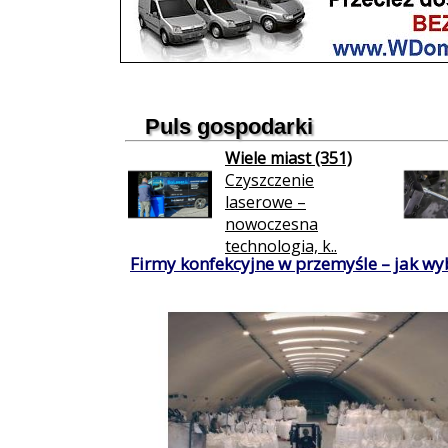
Puls gospodarki
Wiele miast (351)
Czyszczenie
laserowe –
nowoczesna
technologia, k..
Firmy konfekcyjne w przemyśle – jak wy