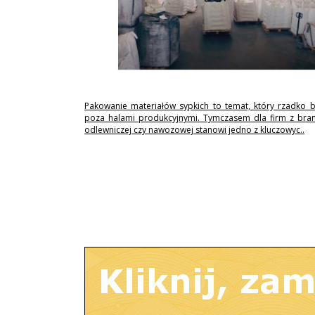
Pakowanie materiałów sypkich to temat, który rzadko 
poza halami produkcyjnymi. Tymczasem dla firm z branż
odlewniczej czy nawozowej stanowi jedno z kluczowyc..