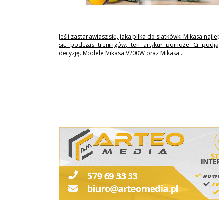
Jeśli zastanawiasz się, jaka piłka do siatkówki Mikasa najl
się podczas treningów, ten artykuł pomoże Ci podj
decyzję. Modele Mikasa V200W oraz Mikasa ..