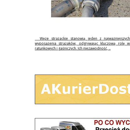
Węże strażackie stanowią jeden z najważniejszyc
wyposażenia strażaków, odgrywając kluczową rolę w 
ratunkowych i gaśniczych. Ich niezawodność, ..