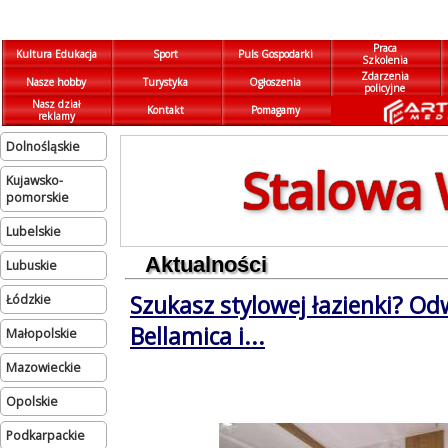
Praca
Kultura Edukacja
Sport
Puls Gospodarki
Szkolenia
Zdarzenia
Nasze hobby
Turystyka
Ogłoszenia
policyjne
Nasz dział
Kontakt
Pomagamy
reklamy
dolnośląskie
Stalowa 
kujawsko-
pomorskie
lubelskie
Aktualności
lubuskie
Szukasz stylowej łazienki? Od
łódzkie
Bellamica i...
małopolskie
mazowieckie
opolskie
podkarpackie