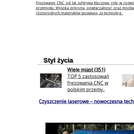
Frezowanie CNC od lat odgrywa kluczową rolę w rozwo
przemysłu. Wysoka precyzja, powtarzalność oraz możli
różnorodnych materiałów sprawiają, że technolog..
Styl życia
Wiele miast (351)
TOP 5 zastosowań
frezowania CNC w
polskim przemy..
Czyszczenie laserowe – nowoczesna techn