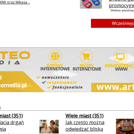
0W oraz Mikasa ..
promocyjn
Drobne prezenty 
a
miast (351)
Wiele miast (351)
lacja drgań
Jak często można
wia
odwiedzać bliską