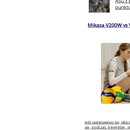
ASG z 
punktu
Mikasa V200W vs V
Jeśli zastanawiasz się, jaka
się podczas treningów, 