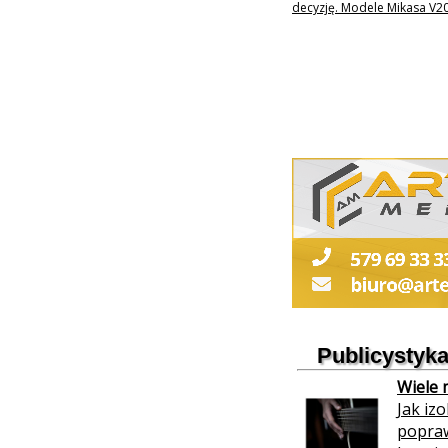
decyzję. Modele Mikasa V20
Publicystyk
Wiele 
Jak izo
popra