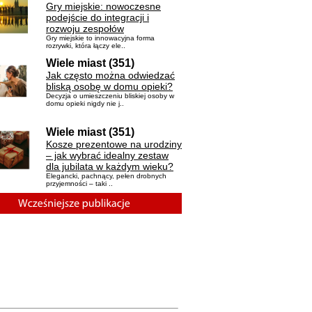
Gry miejskie: nowoczesne
podejście do integracji i
rozwoju zespołów
Gry miejskie to innowacyjna forma
rozrywki, która łączy ele..
Wiele miast (351)
Jak często można odwiedzać
bliską osobę w domu opieki?
Decyzja o umieszczeniu bliskiej osoby w
domu opieki nigdy nie j..
Wiele miast (351)
Kosze prezentowe na urodziny
– jak wybrać idealny zestaw
dla jubilata w każdym wieku?
Elegancki, pachnący, pełen drobnych
przyjemności – taki ..