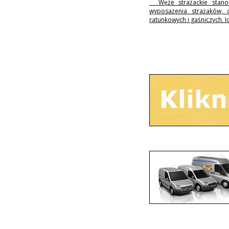
Węże strażackie stanow
wyposażenia strażaków, 
ratunkowych i gaśniczych. I