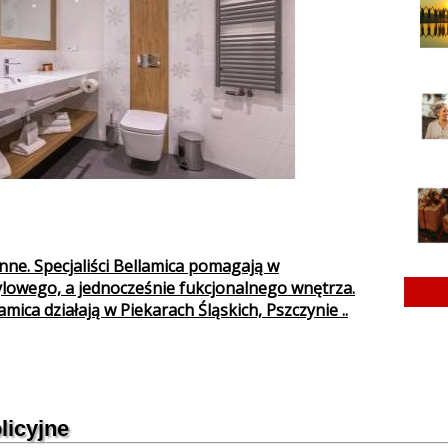
nne. Specjaliści Bellamica pomagają w
lowego, a jednocześnie fukcjonalnego wnętrza.
amica działają w Piekarach Śląskich, Pszczynie ..
licyjne