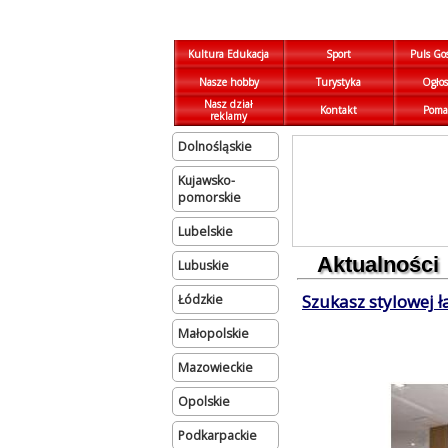
Kultura Edukacja
Sport
Puls Go
Nasze hobby
Turystyka
Ogłos
Nasz dział
Kontakt
Poma
reklamy
dolnośląskie
kujawsko-
pomorskie
lubelskie
Aktualności
lubuskie
Szukasz stylowej ł
łódzkie
małopolskie
mazowieckie
opolskie
podkarpackie