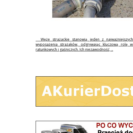
Węże strażackie stanowią jeden z najważniejszyc
wyposażenia strażaków, odgrywając kluczową rolę w 
ratunkowych i gaśniczych. Ich niezawodność, ..