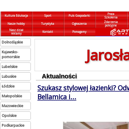
Praca
Kultura Edukacja
Sport
Puls Gospodarki
Szkolenia
Zdarzenia
Nasze hobby
Turystyka
Ogłoszenia
policyjne
Nasz dział
Kontakt
Pomagamy
reklamy
dolnośląskie
Jarosł
kujawsko-
pomorskie
lubelskie
Aktualności
lubuskie
Szukasz stylowej łazienki? Od
łódzkie
Bellamica i...
małopolskie
mazowieckie
opolskie
podkarpackie