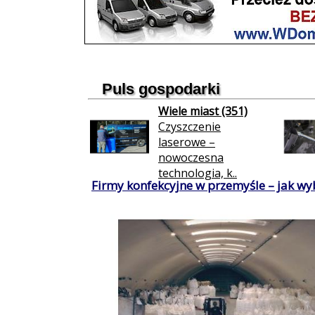
Puls gospodarki
Wiele miast (351)
Czyszczenie
laserowe –
nowoczesna
technologia, k..
Firmy konfekcyjne w przemyśle – jak wy