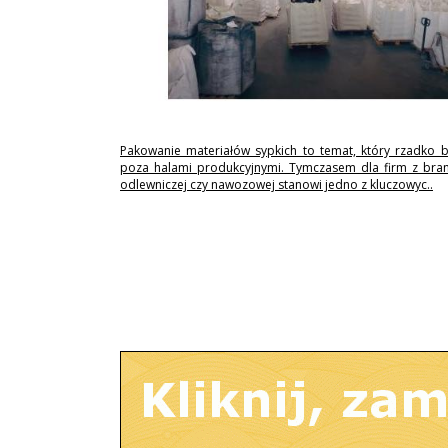
Pakowanie materiałów sypkich to temat, który rzadko 
poza halami produkcyjnymi. Tymczasem dla firm z branż
odlewniczej czy nawozowej stanowi jedno z kluczowyc..