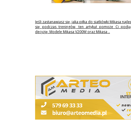
Jeśli zastanawiasz się, jaka piłka do siatkówki Mikasa najl
się podczas treningów, ten artykuł pomoże Ci podj
decyzję. Modele Mikasa V200W oraz Mikasa ..