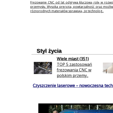
Frezowanie CNC od lat odgrywa kluczową rolę w rozwo
przemysłu. Wysoka precyzja, powtarzalność oraz możli
różnorodnych materiałów sprawiają, że technolog..
Styl życia
Wiele miast (351)
TOP 5 zastosowań
frezowania CNC w
polskim przemy..
Czyszczenie laserowe – nowoczesna techn