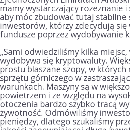
mamy wystarczający rozeznanie i
aby móc zbudować tutaj stabilne
inwestorów, którzy zdecydują się
fundusze poprzez wydobywanie kr
„Sami odwiedziliśmy kilka miejsc,
wydobywa się kryptowaluty.
Więks
prostu blaszane szopy, w których
sprzętu górniczego w zastraszają
warunkach.
Maszyny są w większo
powietrzem i ze względu na wyso
otoczenia bardzo szybko tracą wy
żywotność.
Odmówiliśmy inwesto
pieniędzy, dlatego szukaliśmy pr
jakości zapewniającej długą żywo