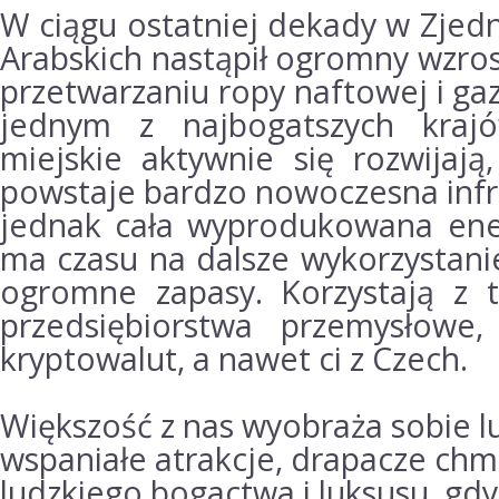
W ciągu ostatniej dekady w Zjed
Arabskich nastąpił ogromny wzro
przetwarzaniu ropy naftowej i ga
jednym z najbogatszych kraj
miejskie aktywnie się rozwijają
powstaje bardzo nowoczesna infr
jednak cała wyprodukowana ener
ma czasu na dalsze wykorzystanie
ogromne zapasy.
Korzystają z 
przedsiębiorstwa przemysłowe,
kryptowalut, a nawet ci z Czech.
Większość z nas wyobraża sobie l
wspaniałe atrakcje, drapacze chm
ludzkiego bogactwa i luksusu, gdy