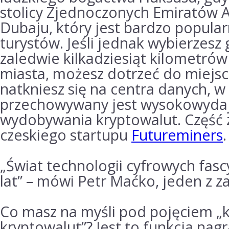
stolicy Zjednoczonych Emiratów A
Dubaju, który jest bardzo popula
turystów.
Jeśli jednak wybierzesz
zaledwie kilkadziesiąt kilometrów
miasta, możesz dotrzeć do miejsc
natkniesz się na centra danych, w
przechowywany jest wysokowydaj
wydobywania kryptowalut.
Część 
czeskiego startupu
Futureminers
.
„Świat technologii cyfrowych fasc
lat” – mówi Petr Maćko, jeden z za
Co masz na myśli pod pojęciem „
kryptowalut”?
Jest to funkcja nag