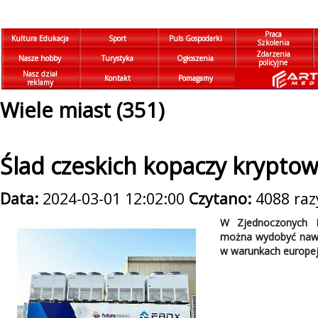
Praca
Kultura Edukacja
Sport
Puls Gospodarki
Szkolenia
Zdarzenia
Nasze hobby
Turystyka
Ogłoszenia
policyjne
Nasz dział
Kontakt
Pomagamy
reklamy
Wiele miast (351)
Ślad czeskich kopaczy krypto
Data:
2024-03-01 12:02:00
Czytano:
4088 raz
W Zjednoczonych E
można wydobyć nawet
w warunkach europej