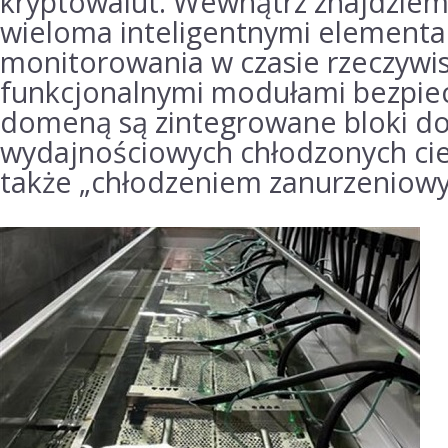
kryptowalut.
Wewnątrz znajdziemy
wieloma inteligentnymi element
monitorowania w czasie rzeczywis
funkcjonalnymi modułami bezpie
domeną są zintegrowane bloki d
wydajnościowych chłodzonych cie
także „chłodzeniem zanurzeniow