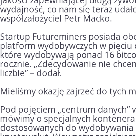
wydajność, co nam się teraz udał
współzałożyciel Petr Macko.
Startup Futureminers posiada obe
platform wydobywczych w pięciu 
które wydobywają ponad 16 bitc
rocznie.
„Zdecydowanie nie chcem
liczbie” – dodał.
Mieliśmy okazję zajrzeć do tych m
Pod pojęciem „centrum danych” 
mówimy o specjalnych kontenerac
dostosowanych do wydobywania