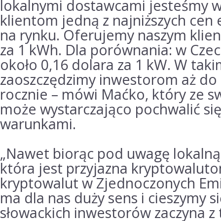
lokalnymi dostawcami jesteśmy w
klientom jedną z najniższych cen 
na rynku.
Oferujemy naszym klie
za 1 kWh.
Dla porównania: w Cze
około 0,16 dolara za 1 kW.
W taki
zaoszczędzimy inwestorom aż do 
rocznie – mówi Maćko, który ze 
może wystarczająco pochwalić się
warunkami.
„Nawet biorąc pod uwagę lokalną 
która jest przyjazna kryptowalu
kryptowalut w Zjednoczonych Emi
ma dla nas duży sens i cieszymy się
słowackich inwestorów zaczyna z 