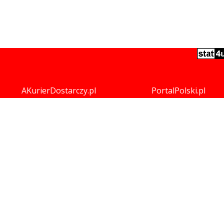
AKurierDostarczy.pl
PortalPolski.pl