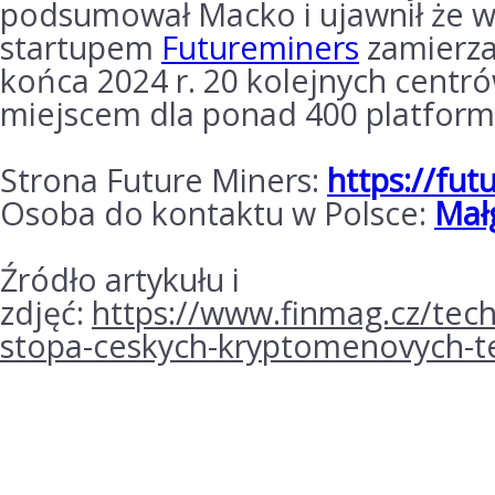
podsumował Macko i ujawnił że w
startupem
Futureminers
zamierza
końca 2024 r. 20 kolejnych centr
miejscem dla ponad 400 platfor
Strona Future Miners:
https://fu
Osoba do kontaktu w Polsce:
Mał
Źródło artykułu i
zdjęć:
https://www.finmag.cz/tec
stopa-ceskych-kryptomenovych-t