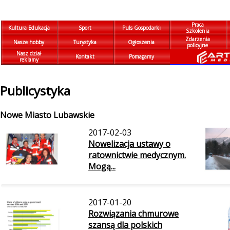
Praca
Kultura Edukacja
Sport
Puls Gospodarki
Szkolenia
Zdarzenia
Nasze hobby
Turystyka
Ogłoszenia
policyjne
Nasz dział
Kontakt
Pomagamy
reklamy
Publicystyka
Nowe Miasto Lubawskie
2017-02-03
Nowelizacja ustawy o
ratownictwie medycznym.
Mogą...
2017-01-20
Rozwiązania chmurowe
szansą dla polskich