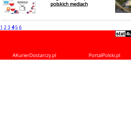
polskich mediach
1
2
3
4
5
6
AKurierDostarczy.pl
PortalPolski.pl