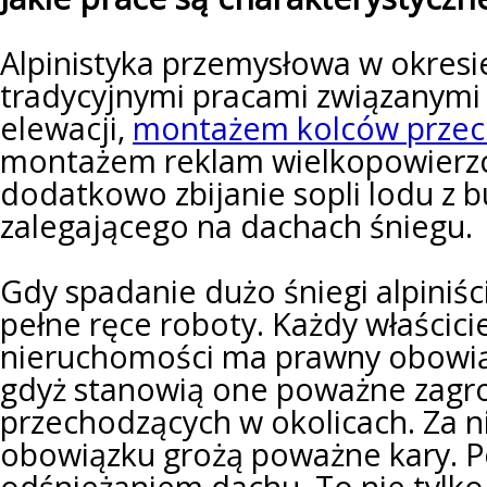
Alpinistyka przemysłowa w okres
tradycyjnymi pracami związanymi
elewacji,
montażem kolców przec
montażem reklam wielkopowierz
dodatkowo zbijanie sopli lodu z 
zalegającego na dachach śniegu.
Gdy spadanie dużo śniegi alpiniś
pełne ręce roboty. Każdy właścici
nieruchomości ma prawny obowiąze
gdyż stanowią one poważne zagro
przechodzących w okolicach. Za n
obowiązku grożą poważne kary. P
odśnieżaniem dachu. To nie tylk