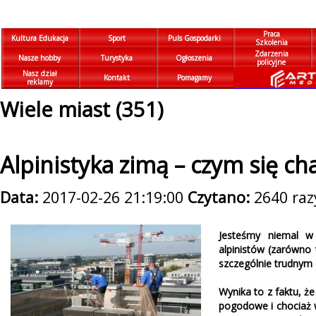
Praca
Kultura Edukacja
Sport
Puls Gospodarki
Szkolenia
Zdarzenia
Nasze hobby
Turystyka
Ogłoszenia
policyjne
Nasz dział
Kontakt
Pomagamy
reklamy
Wiele miast (351)
Alpinistyka zimą – czym się ch
Data:
2017-02-26 21:19:00
Czytano:
2640 raz
Jesteśmy niemal w
alpinistów (zarówno 
szczególnie trudnym
Wynika to z faktu, ż
pogodowe i chociaż w