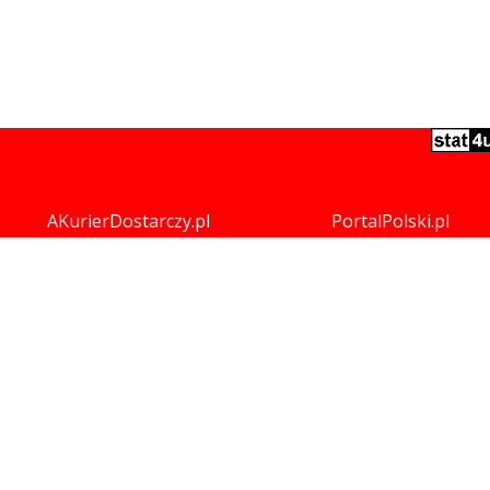
AKurierDostarczy.pl
PortalPolski.pl