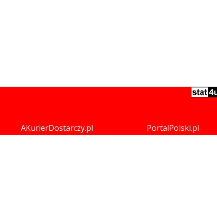
AKurierDostarczy.pl
PortalPolski.pl