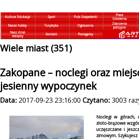
Praca
Kultura Edukacja
Sport
Puls Gospodarki
Szkolenia
Zdarzenia
Nasze hobby
Turystyka
Ogłoszenia
policyjne
Nasz dział
Kontakt
Pomagamy
reklamy
Wiele miast (351)
Zakopane – noclegi oraz miejs
jesienny wypoczynek
Data:
2017-09-23 23:16:00
Czytano:
3003 raz
Noclegi w górach, 
złoto-brązowe wzgórz
uczęszczane i jeszc
zimowym. Szykujesz