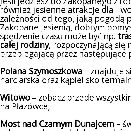
Jeśli jedziesz do Zakopanego z rod
również jesienne atrakcje dla Two
zależności od tego, jaką pogodą 
Zakopane jesienią, dobrym pomy
spędzenie czasu może być np.
tra
całej rodziny
, rozpoczynającą się
przebiegającą przez następujące 
Polana Szymoszkowa
– znajduje si
narciarska oraz kąpielisko termal
Witowo
– zobacz przede wszystki
na Płazówce;
Most nad Czarnym Dunajcem
– św