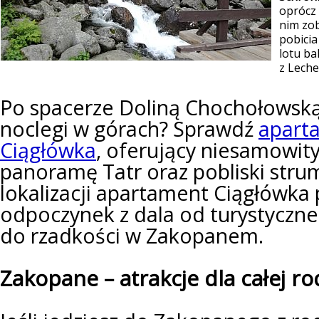
oprócz 
nim zob
pobici
lotu ba
z Lech
Po spacerze Doliną Chochołowsk
noclegi w górach? Sprawdź
apart
Ciągłówka
, oferujący niesamowit
panoramę Tatr oraz pobliski strum
lokalizacji apartament Ciągłówka
odpoczynek z dala od turystyczne
do rzadkości w Zakopanem.
Zakopane – atrakcje dla całej ro