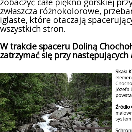
zobaczyć całe piękno górskiej przy
zwłaszcza różnokolorowe, przeb
iglaste, które otaczają spacerują
wszystkich stron.
W trakcie spaceru Doliną Chocho
zatrzymać się przy następujących 
Skała 
element
Chochoł
Józefa
powsta
Źródło
malowni
system 
Schron