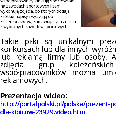
współpracownicy kibicują sportowcom
na zawodach sportowych i sami
wykonują zdjęcia, do których dodają
krótkie napisy i wysyłają do
zleceniodawców, zamawiających zdjęcia
z wybranych zawodów sportowych.
Takie piłki są unikalnym pre
konkursach lub dla innych wyróż
lub reklamą firmy lub osoby. 
zdjęcia grup koleżeński
współpracowników można umie
reklamowych.
Prezentacja wideo:
http://portalpolski.pl/polska/prezent-p
dla-kibicow-23929.video.htm