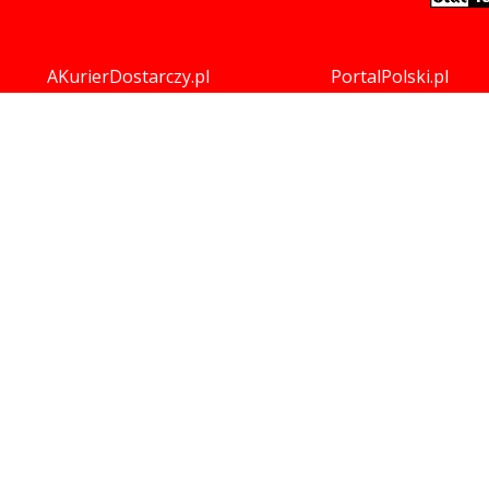
AKurierDostarczy.pl
PortalPolski.pl