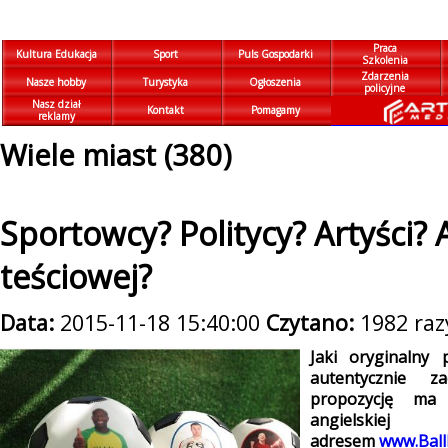
Praca
Kultura Edukacja
Sport
Puls Gospodarki
Szkolenia
Zdarzenia
Nasze hobby
Turystyka
Ogłoszenia
policyjne
Nasz dział
Kontakt
Pomagamy
reklamy
Wiele miast (380)
Sportowcy? Politycy? Artyści? 
teściowej?
Data:
2015-11-18 15:40:00
Czytano:
1982 raz
Jaki oryginalny
autentycznie z
propozycję ma
angielskiej
adresem
www.Ball