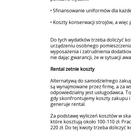
•
Sfinansowanie uniformów dla każd
•
Koszty konserwacji strojów, a więc
Do tych wydatków trzeba doliczyć k
urządzeniu osobnego pomieszczenia i
wyposażenia i zatrudnienia dodatkow
nie dając gwarancji, że w sytuacji a
Rental zetnie koszty
Alternatywą do samodzielnego zakupu
są wynajmowane przez firmę, a za wsz
odpowiedzialny jest usługodawca. T
gdy skonfrontujemy koszty zakupu i 
generuje rental.
Za podstawę wyliczeń kosztów w skal
które kosztują około 100-110 zł. Pra
220 zł. Do tej kwoty trzeba doliczyć 