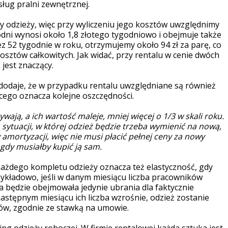
ług pralni zewnętrznej.
y odzieży, więc przy wyliczeniu jego kosztów uwzględnimy
odni wynosi około 1,8 złotego tygodniowo i obejmuje także
z 52 tygodnie w roku, otrzymujemy około 94 zł za parę, co
kosztów całkowitych. Jak widać, przy rentalu w cenie dwóch
 jest znaczący.
 dodaje, że w przypadku rentalu uwzględniane są również
ącego oznacza kolejne oszczędności.
wają, a ich wartość maleje, mniej więcej o 1/3 w skali roku.
sytuacji, w której odzież będzie trzeba wymienić na nową,
amortyzacji, więc nie musi płacić pełnej ceny za nowy
 gdy musiałby kupić ją sam.
każdego kompletu odzieży oznacza też elastyczność, gdy
rzykładowo, jeśli w danym miesiącu liczba pracowników
ra będzie obejmowała jedynie ubrania dla faktycznie
stępnym miesiącu ich liczba wzrośnie, odzież zostanie
ów, zgodnie ze stawką na umowie.