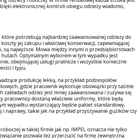
ing odzieży roboczej. W firmie rentalowej każda sztuka jest
zięki elektronicznej kontroli obiegu odzieży wiadomo,
rm, które potrzebują najbardziej zaawansowanej odzieży do
oszty jej zakupu i właściwej konserwacji, zapewniającej
, są najwyższe. Mowa między innymi o przedsiębiorstwach
zy hutach. Optymalnym wyborem w tym wypadku jest
nie, obejmującej usługi pralnicze i wszystkie konieczne
ości i typu.
adzące produkcję lekką, na przykład podzespołów
tikowych, gdzie pracownik wykonuje obowiązki przy taśmie
h zakładach odzież jest mniej zaawansowana i zużywa się
scy pracownicy dostaną właściwie uniformy, które będą
tym wypadku wystarczający będzie pakiet standardowy,
i naprawy, takie jak na przykład przyszywanie guzików czy
oboczej w takiej firmie jak np. IMPEL oznacza nie tylko
związanie pozwala też przerzucić na firmę zewnętrzną