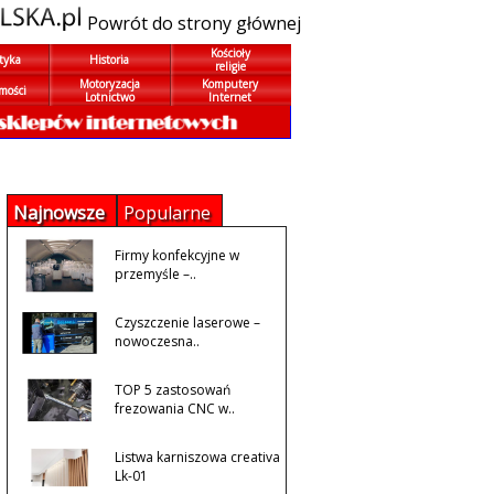
Powrót do strony głównej
Kościoły
tyka
Historia
religie
Motoryzacja
Komputery
mości
Lotnictwo
Internet
Najnowsze
Popularne
Firmy konfekcyjne w
przemyśle –..
Czyszczenie laserowe –
nowoczesna..
TOP 5 zastosowań
frezowania CNC w..
Listwa karniszowa creativa
Lk-01