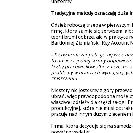
uniformy.
Tradycyjne metody oznaczają duże i
Odzież roboczą trzeba w pierwszym 
firmę, która zajmie się serwisem, al
teorii brzmi dobrze, ale w praktyce
Bartłomiej Ziemiański,
Key Account M
-
Kiedy firma zaopatruje się w odzie
to odzież z jednej strony odpowiedni
liczby pracowników albo zniszczenia
problemy w branżach wymagających s
zniszczeniu.
Niestety nie jesteśmy z góry przew
ubrań, więc prawdopodobna może być 
właściwej odzieży dla części załogi. 
produkcyjnej, która nie musi potrak
pracuje nad innym dużym zleceniem i 
Firma, która decyduje się na samodz
poważne wydatki: