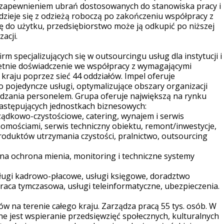
z zapewnieniem ubrań dostosowanych do stanowiska pracy i
dzieje się z odzieżą roboczą po zakończeniu współpracy z
się do użytku, przedsiębiorstwo może ją odkupić po niższej
zacji.
rm specjalizujących się w outsourcingu usług dla instytucji i
letnie doświadczenie we współpracy z wymagającymi
 kraju poprzez sieć 44 oddziałów. Impel oferuje
o pojedyncze usługi, optymalizujące obszary organizacji
ądzania personelem. Grupa oferuje największą na rynku
następujących jednostkach biznesowych:
ądkowo-czystościowe, catering, wynajem i serwis
homościami, serwis techniczny obiektu, remont/inwestycje,
duktów utrzymania czystości, pralnictwo, outsourcing
na ochrona mienia, monitoring i techniczne systemy
ugi kadrowo-płacowe, usługi księgowe, doradztwo
aca tymczasowa, usługi teleinformatyczne, ubezpieczenia.
tów na terenie całego kraju. Zarządza pracą 55 tys. osób. W
ane jest wspieranie przedsięwzięć społecznych, kulturalnych