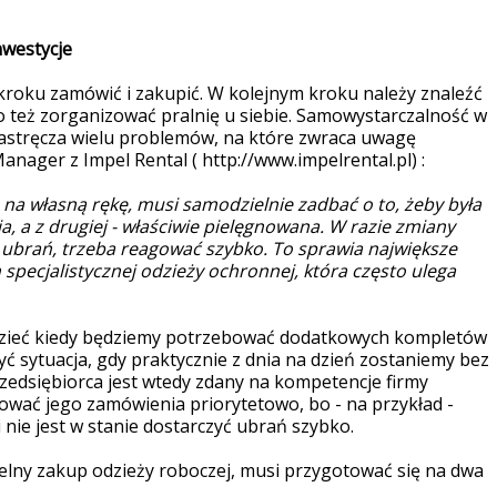
nwestycje
kroku zamówić i zakupić. W kolejnym kroku należy znaleźć
bo też zorganizować pralnię u siebie. Samowystarczalność w
 nastręcza wielu problemów, na które zwraca uwagę
anager z Impel Rental ( http://www.impelrental.pl) :
ż na własną rękę, musi samodzielnie zadbać o to, żeby była
a, a z drugiej - właściwie pielęgnowana. W razie zmiany
 ubrań, trzeba reagować szybko. To sprawia największe
pecjalistycznej odzieży ochronnej, która często ulega
idzieć kiedy będziemy potrzebować dodatkowych kompletów
sytuacja, gdy praktycznie z dnia na dzień zostaniemy bez
Przedsiębiorca jest wtedy zdany na kompetencje firmy
tować jego zamówienia priorytetowo, bo - na przykład -
nie jest w stanie dostarczyć ubrań szybko.
ielny zakup odzieży roboczej, musi przygotować się na dwa