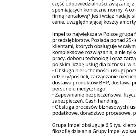
część odpowiedzialności związanej 
spełniających konieczne normy. A co 
firmą rentalową? Jeśli wciąż nadaje 
cenie, uwzględniającej koszty amorty
Impel to największa w Polsce grupa fi
przedsiębiorstw. Posiada ponad 25-
klientami, których obsługuje w całym
kompleksowe rozwiązania, a nie tylk
pracy, doboru technologii oraz zarz
polskim liczbę usług dla biznesu w 
•
Obsługa nieruchomości: usługi porz
odzieży/pościeli, zarządzanie nieruc
dostawa produktów BHP, dostawa pro
personelu medycznego.
•
Zapewnianie bezpieczeństwa: fizycz
zabezpieczeń, Cash handling.
•
Obsługa procesów biznesowych: usł
podatkowe, doradztwo procesowe, pr
Grupa Impel obsługuje 6,5 tys. klien
filozofię działania Grupy Impel wpis