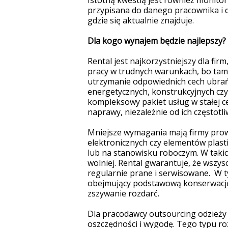
Istotną kwestią jest również monitor
przypisana do danego pracownika i d
gdzie się aktualnie znajduje.
Dla kogo wynajem będzie najlepszy?
Rental jest najkorzystniejszy dla fi
pracy w trudnych warunkach, bo tam k
utrzymanie odpowiednich cech ubrań
energetycznych, konstrukcyjnych c
kompleksowy pakiet usług w stałej ce
naprawy, niezależnie od ich częstotliw
Mniejsze wymagania mają firmy prow
elektronicznych czy elementów plas
lub na stanowisku roboczym. W takic
wolniej. Rental gwarantuje, że wszy
regularnie prane i serwisowane. W 
obejmujący podstawową konserwację 
zszywanie rozdarć.
Dla pracodawcy outsourcing odzieży r
oszczędności i wygodę. Tego typu ro