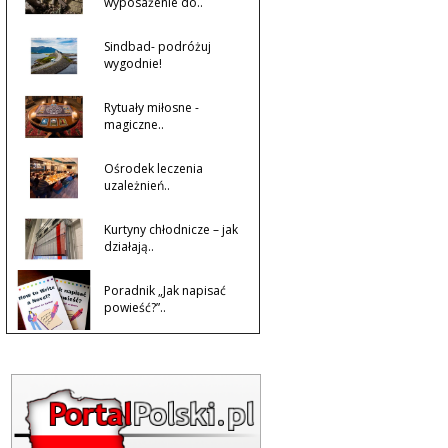
wyposażenie do..
Sindbad- podróżuj
wygodnie!
Rytuały miłosne -
magiczne..
Ośrodek leczenia
uzależnień..
Kurtyny chłodnicze – jak
działają..
Poradnik „Jak napisać
powieść?”..