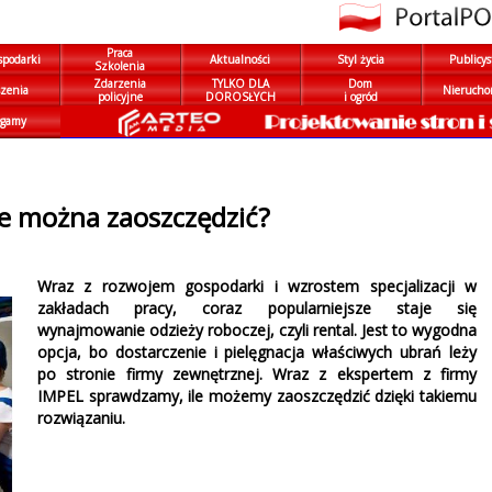
Praca
spodarki
Aktualności
Styl życia
Publicys
Szkolenia
Zdarzenia
TYLKO DLA
Dom
zenia
Nierucho
policyjne
DOROSŁYCH
i ogród
gamy
nie można zaoszczędzić?
Wraz z rozwojem gospodarki i wzrostem specjalizacji w
zakładach pracy, coraz popularniejsze staje się
wynajmowanie odzieży roboczej, czyli rental. Jest to wygodna
opcja, bo dostarczenie i pielęgnacja właściwych ubrań leży
po stronie firmy zewnętrznej. Wraz z ekspertem z firmy
IMPEL sprawdzamy, ile możemy zaoszczędzić dzięki takiemu
rozwiązaniu.