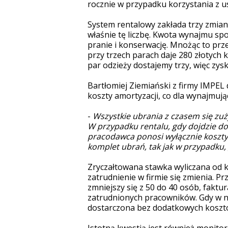
rocznie w przypadku korzystania z us
System rentalowy zakłada trzy zmian
właśnie tę liczbę. Kwota wynajmu sp
pranie i konserwację. Mnożąc to prze
przy trzech parach daje 280 złotych 
par odzieży dostajemy trzy, więc zysk
Bartłomiej Ziemiański z firmy IMPEL
koszty amortyzacji, co dla wynajmuj
-
Wszystkie ubrania z czasem się zuży
W przypadku rentalu, gdy dojdzie do 
pracodawca ponosi wyłącznie koszty 
komplet ubrań, tak jak w przypadku,
Zryczałtowana stawka wyliczana od 
zatrudnienie w firmie się zmienia. P
zmniejszy się z 50 do 40 osób, faktu
zatrudnionych pracowników. Gdy w na
dostarczona bez dodatkowych koszt