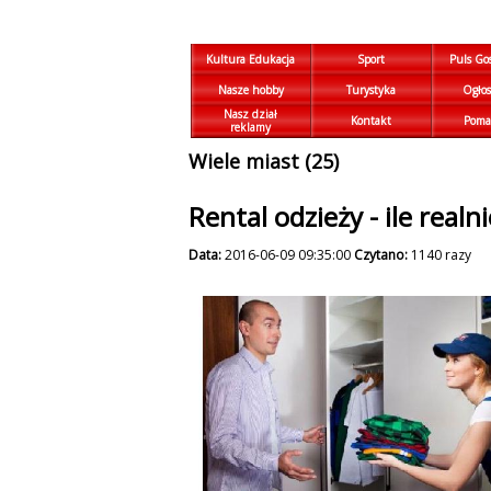
Kultura Edukacja
Sport
Puls Go
Nasze hobby
Turystyka
Ogłos
Nasz dział
Kontakt
Poma
reklamy
Wiele miast (25)
Rental odzieży - ile real
Data:
2016-06-09 09:35:00
Czytano:
1140 razy