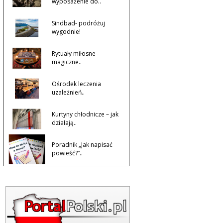
wyposażenie do..
Sindbad- podróżuj
wygodnie!
Rytuały miłosne -
magiczne..
Ośrodek leczenia
uzależnień..
Kurtyny chłodnicze – jak
działają..
Poradnik „Jak napisać
powieść?”..