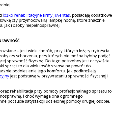
edniej
ad
łóżko rehabilitacyjne firmy Juventas
, posiadają dodatkowe
plówkę czy przymocowaną lampkę nocną, które znacznie
 jak i osoby niepełnosprawnej.
sprawność
ozsiane – jest wiele chorób, przy których leżący tryb życia
oroby czy schorzenia, przy których nie można byłoby podjąć
ącej sprawność fizyczną. Do tego potrzebny jest oczywiście
aki sprzęt to dla wielu osób szansa na powrót do
acznie podniesienie jego komfortu. Jak podkreślają
cyjny
jest podstawą w przywracaniu sprawności fizycznej i
o oraz rehabilitacja przy pomocy profesjonalnego sprzętu to
ełnosprawną. I choć wymaga ona ogromnego
ne poczucie satysfakcji udzielonej pomocy drugiej osobie.