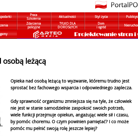
Praca
spodarki
Aktualności
Styl życia
Publicys
Szkolenia
Zdarzenia
TYLKO DLA
Dom
zenia
Nierucho
policyjne
DOROSŁYCH
i ogród
gamy
 osobą leżącą
Opieka nad osobą leżącą to wyzwanie, któremu trudno jest
sprostać bez fachowego wsparcia i odpowiedniego zaplecza.
Gdy sprawność organizmu zmniejsza się na tyle, że człowiek
nie jest w stanie samodzielnie zaspokoić swoich potrzeb,
wiele funkcji przejmuje opiekun, angażując wiele sił i czasu,
by pomóc choremu. O czym powinien pamiętać? I co może
pomóc mu pełnić swoją rolę jeszcze lepiej?