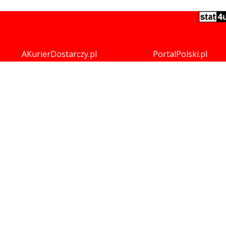
AKurierDostarczy.pl
PortalPolski.pl