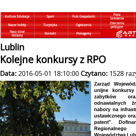
Praca
Kultura Edukacja
Sport
Puls Gospodarki
Szkolenia
Zdarzenia
Nasze hobby
Turystyka
Ogłoszenia
policyjne
Nasz dział
Kontakt
Pomagamy
reklamy
Lublin
Kolejne konkursy z RPO
Data:
2016-05-01 18:10:00
Czytano:
1528 raz
Zarząd Wojewódz
unijne konkursy
zabytków ora
odnawialnych źr
nabory na infras
ustawicznego ora
patent". Dofin
Regionalneg
Województwa Lube