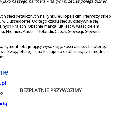
y jako naszego partnera – na tym przecież polega biznes.
ących sieci detalicznych na rynku europejskim. Pierwszy sklep
 w Düsseldorfie. Od tego czasu sieć sukcesywnie się
ejnych krajach. Obecnie marka KiK jest w właścicielem
, Niemiec, Austrii, Holandii, Czech, Słowacji, Słowenii,
asortyment, obejmujący wysokiej jakości odzież, biżuterię,
we. Swoją ofertę firma kieruje do osób ceniących modne i
ie.
_____________________________________
nie
pl
BEZPŁATNIE PRZYWOZIMY
78
ch.pl