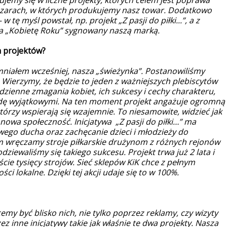
ujemy się w liczne projekty, których celem jest poprawa
szarach, w których produkujemy nasz towar. Dodatkowo
 tę myśl powstał, np. projekt „Z pasji do piłki...”, a z
na „Kobietę Roku” sygnowany naszą marką.
ch projektów?
mniałem wcześniej, nasza „świeżynka”. Postanowiliśmy
j. Wierzymy, że będzie to jeden z ważniejszych plebiscytów
zienne zmagania kobiet, ich sukcesy i cechy charakteru,
rawdę wyjątkowymi. Na ten moment projekt angażuje ogromną
tórzy wspierają się wzajemnie. To niesamowite, widzieć jak
nowa społeczność. Inicjatywa „Z pasji do piłki…” ma
wego ducha oraz zachęcanie dzieci i młodzieży do
ym wręczamy stroje piłkarskie drużynom z różnych rejonów
dziewaliśmy się takiego sukcesu. Projekt trwa już 2 lata i
ście tysięcy strojów. Sieć sklepów KiK chce z pełnym
 lokalne. Dzięki tej akcji udaje się to w 100%.
my być blisko nich, nie tylko poprzez reklamy, czy wizyty
z inne inicjatywy takie jak właśnie te dwa projekty. Nasza