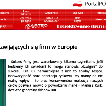
Praca
spodarki
Aktualności
Styl życia
Publicys
Szkolenia
Zdarzenia
TYLKO DLA
Dom
zenia
Nierucho
policyjne
DOROSŁYCH
i ogród
gamy
ozwijających się firm w Europie
- Sukces firmy jest warunkowany kilkoma czynnikami. Jeśli
będziemy ich świadomi to mogą stanowić „dźwignie” do
sukcesu. Dla KiK najważniejsze z nich to solidny zespół,
innowacyjność oraz orientacja rynkowa. My mamy na nie
realny wpływ – to oraz konsekwentna realizacja naszych
celów pozwala mówić o powodzeniu marki - Mariusz Kulik,
dyrektor generalny sklepów KiK.