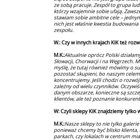
ze sobą pracuje. Zespół to grupa ludz
którzy wzajemnie sobie ufają. Zawsz
stawiam sobie ambitne cele – jedny
nich jest właśnie kwestia budowania
zespołu.
W.: Czy w innych krajach KiK też roz
M.K.:
Aktualnie oprócz Polski działamy
Słowacji, Chorwacji i na Węgrzech. M
myślę, że tutaj również mówimy o s
pozostać skupieni, bo naszym celem j
koncentrujemy. Jeśli chodzi o rozwój
zależny od wielu czynników. Oczywiś
danym obszarze, konieczne są szcze
klientów, ale też poznanie konkuren
W: Czyli sklepy KiK znajdziemy tylk
M.K.:
Nasze sklepy to nie tylko gale
ponieważ chcemy być blisko klienta, 
parkach, czy lokalach w centrum mi