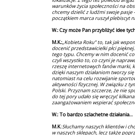
lokalizacje. Z tego też powodu angaż
warunków życia społeczności na ob
chcemy dzielić z ludźmi swoje pasje – w
początkiem marca ruszył plebiscyt 
W.: Czy może Pan przybliżyć idee ty
M.K.:
„
Kobieta Roku” to, tak jak wspo
docenić przedstawicielki płci piękne
tego typu. Chcemy w nim docenić cod
czyli wszystko to, co czyni je nap
rzeszę internetowych fanów marki, k
dzięki naszym działaniom tworzy się 
natomiast na celu rozwijanie sporto
aktywności fizycznej. W związku z t
Polski. Przyznam szczerze, że nie spo
do tej pory udało się wręczyć kilkana
zaangażowaniem wspierać społeczności
W.: To bardzo szlachetne działania…
M.K
.:
Słuchamy naszych klientów i chce
w naszych sklepach, lecz także poprze