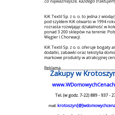
co najważniejsze, każdego traktujem
KiK Textil Sp. z o. o. to jedna z wiod
pod szyldem KiK otwarto w 1994 roku
rozrasta rozwijając działalność w kol
ponad 3 200 sklepów na terenie: Polski
Węgier i Chorwacji.
KiK Textil Sp. z o. o. oferuje bogaty 
dodatki, zabawki oraz tekstylia domo
markowe produkty w atrakcyjnej cen
Reklama
_______________________
Zakupy w Krotoszy
www.WDomowychCenach.
Tel. (w godz. 7-22) 889 - 937 - 2
krotoszyn[@]wdomowychcena
mail: