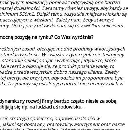
rakcyjnych lokalizacji, ponieważ odgrywają one bardzo
y naszej działalności. Zwracamy również uwagę, aby każdy ze
nimum 550m2. Dzięki temu wszystkie miejsca w lokalu są
pacerujących z wózkami. Zależy nam, żeby stworzyć
upy. Do tej pory udawało nam się to z wielkim sukcesem.
 mocną pozycję na rynku? Co Was wyróżnia?
reślonych zasad, oferując modne produkty w korzystnych
 standardy jakości. W związku z tym regularnie testujemy
tarannie selekcjonując i wybierając jedynie te, które
akcie testów okazuje się, że produkt posiada wadę, to
wadze przede wszystkim dobro naszego klienta. Zależy
tej oferty, ale przy tym, aby odzież im proponowana była
ła. Trzymamy się ustalonych norm i nie chcemy z nich w
 dynamiczny rozwój firmy bardzo często niesie za sobą
dbijają się np. na ludziach, środowisku…
 się strategią społecznej odpowiedzialności w
 jakimi są: dostawcy, pracownicy, asortyment oraz nasze