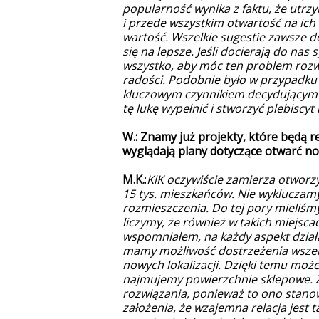
popularność wynika z faktu, że utrz
i przede wszystkim otwartość na ich
wartość. Wszelkie sugestie zawsze d
się na lepsze. Jeśli docierają do na
wszystko, aby móc ten problem rozwią
radości. Podobnie było w przypadku
kluczowym czynnikiem decydującym o
tę lukę wypełnić i stworzyć plebiscy
W.: Znamy już projekty, które będą r
wyglądają plany dotyczące otwarć n
M.K.
:
KiK oczywiście zamierza otworzy
15 tys. mieszkańców. Nie wykluczam
rozmieszczenia. Do tej pory mieliśm
liczymy, że również w takich miejsca
wspomniałem, na każdy aspekt działa
mamy możliwość dostrzeżenia wszelk
nowych lokalizacji. Dzięki temu moż
najmujemy powierzchnie sklepowe. Z
rozwiązania, ponieważ to ono stan
założenia, że wzajemna relacja jest t