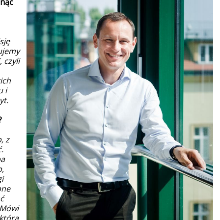
gnąć
sję
eujemy
 czyli
ich
 i
yt.
?
, z
.
pa
b,
i
pne
ać
. Mówi
 która