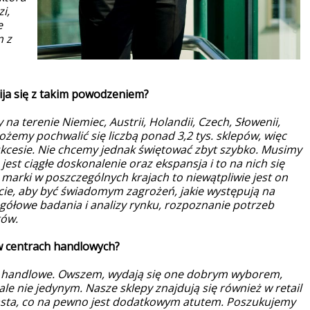
i,
e
m z
wija się z takim powodzeniem?
 na terenie Niemiec, Austrii, Holandii, Czech, Słowenii,
ożemy pochwalić się liczbą ponad 3,2 tys. sklepów, więc
ukcesie. Nie chcemy jednak świętować zbyt szybko. Musimy
est ciągłe doskonalenie oraz ekspansja i to na nich się
 marki w poszczególnych krajach to niewątpliwie jest on
cie, aby być świadomym zagrożeń, jakie występują na
gółowe badania i analizy rynku, rozpoznanie potrzeb
tów.
o w centrach handlowych?
rie handlowe. Owszem, wydają się one dobrym wyborem,
ale nie jedynym. Nasze sklepy znajdują się również w retail
asta, co na pewno jest dodatkowym atutem. Poszukujemy