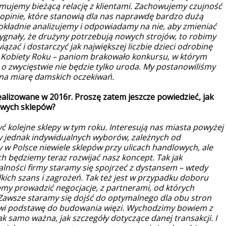
ymujemy bieżącą relację z klientami. Zachowujemy czujność
 opinie, które stanowią dla nas naprawdę bardzo dużą
okładnie analizujemy i odpowiadamy na nie, aby zmieniać
s sygnały, że drużyny potrzebują nowych strojów, to robimy
zać i dostarczyć jak największej liczbie dzieci odrobinę
 Kobiety Roku – paniom brakowało konkursu, w którym
 zwycięstwie nie będzie tylko uroda. My postanowiliśmy
t na miarę damskich oczekiwań.
ealizowane w 2016r. Proszę zatem jeszcze powiedzieć, jak
owych sklepów?
ć kolejne sklepy w tym roku. Interesują nas miasta powyżej
y jednak indywidualnych wyborów, zależnych od
y w Polsce niewiele sklepów przy ulicach handlowych, ale
ch będziemy teraz rozwijać nasz koncept. Tak jak
lności firmy staramy się spojrzeć z dystansem – wtedy
ich szans i zagrożeń. Tak też jest w przypadku doboru
emy prowadzić negocjacje, z partnerami, od których
awsze staramy się dojść do optymalnego dla obu stron
owi podstawę do budowania więzi. Wychodzimy bowiem z
ak samo ważna, jak szczegóły dotyczące danej transakcji. I