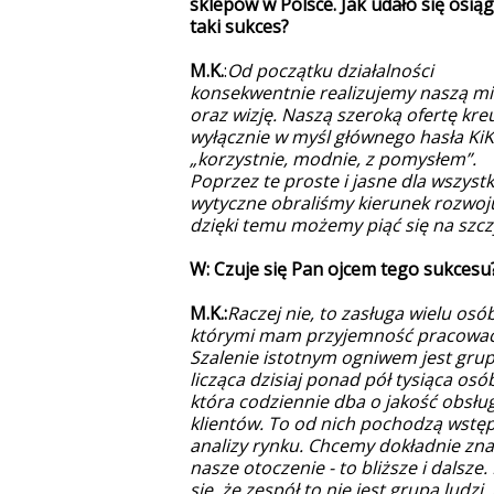
sklepów w Polsce. Jak udało się osią
taki sukces?
M.K.
:
Od początku działalności
konsekwentnie realizujemy naszą mi
oraz wizję. Naszą szeroką ofertę kr
wyłącznie w myśl głównego hasła KiK,
„korzystnie, modnie, z pomysłem”.
Poprzez te proste i jasne dla wszystk
wytyczne obraliśmy kierunek rozwoju
dzięki temu możemy piąć się na szcz
W: Czuje się Pan ojcem tego sukcesu
M.K.:
Raczej nie, to zasługa wielu osób
którymi mam przyjemność pracować
Szalenie istotnym ogniwem jest gru
licząca dzisiaj ponad pół tysiąca osó
która codziennie dba o jakość obsług
klientów. To od nich pochodzą wstę
analizy rynku. Chcemy dokładnie zn
nasze otoczenie - to bliższe i dalsze
się, że zespół to nie jest grupa ludzi,