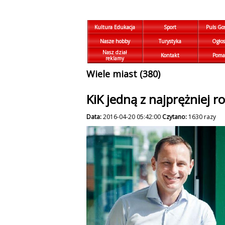
Kultura Edukacja
Sport
Puls Go
Nasze hobby
Turystyka
Ogłos
Nasz dział
Kontakt
Poma
reklamy
Wiele miast (380)
KiK jedną z najprężniej r
Data:
2016-04-20 05:42:00
Czytano:
1630 razy