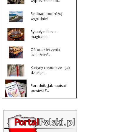
wyposażenie do..
Sindbad- podróżuj
wygodnie!
Rytuały miłosne -
magiczne..
Ośrodek leczenia
uzależnień..
Kurtyny chłodnicze – jak
działają..
Poradnik „Jak napisać
powieść?”..