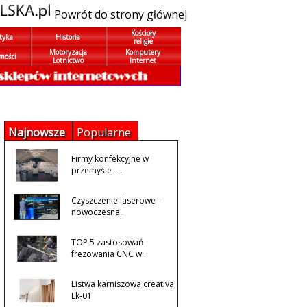
Powrót do strony głównej
Kościoły
tyka
Historia
religie
Motoryzacja
Komputery
mości
Lotnictwo
Internet
Najnowsze
Popularne
Firmy konfekcyjne w
przemyśle –..
Czyszczenie laserowe –
nowoczesna..
TOP 5 zastosowań
frezowania CNC w..
Listwa karniszowa creativa
Lk-01