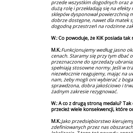
przede wszystkim dogodnych oraz at
dużą rolę i przekładają się na efekt
sklepów dysponował powierzchnią mi
dobrze dostępne, nawet dla matek s
dogodną przestrzeń na rodzinne zak
W.: Co powoduje, że KiK posiada tak
M.K.
:
Funkcjonujemy według jasno ok
cenach. Staramy się przy tym dbać o
przeznaczone do sprzedaży ubrania, s
spełniają stosowne normy. Jeśli w tr
niezwłocznie reagujemy, mając na u
nam, żeby mogli oni wybierać z boga
sprawdzona, dobra jakościowo i trwa
żadnym zakresie rezygnować.
W.: A co z drugą stroną medalu? Tak
przecież wiele konsekwencji, które o
M.K.
:
Jako przedsiębiorstwo kierujemy
zdefiniowanych przez nas obszarach,