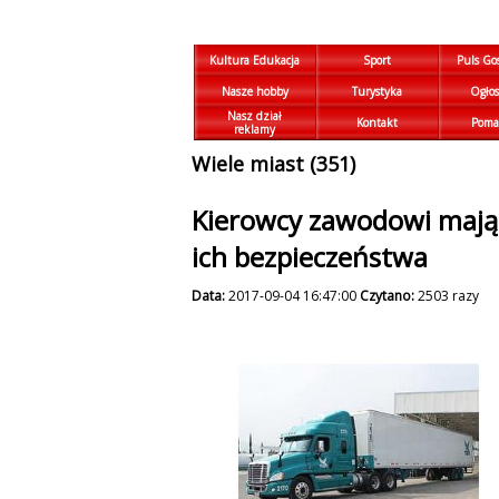
Kultura Edukacja
Sport
Puls Go
Nasze hobby
Turystyka
Ogłos
Nasz dział
Kontakt
Poma
reklamy
Wiele miast (351)
Kierowcy zawodowi mają 
ich bezpieczeństwa
Data:
2017-09-04 16:47:00
Czytano:
2503 razy