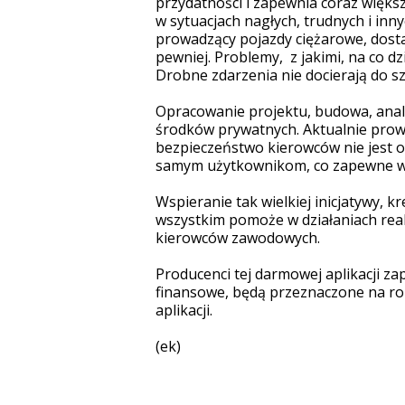
przydatności i zapewnia coraz większe
w sytuacjach nagłych, trudnych i i
prowadzący pojazdy ciężarowe, dosta
pewniej. Problemy, z jakimi, na co 
Drobne zdarzenia nie docierają do s
Opracowanie projektu, budowa, analiz
środków prywatnych. Aktualnie prow
bezpieczeństwo kierowców nie jest
samym użytkownikom,
co zapewne wp
Wspieranie tak wielkiej inicjatywy, k
wszystkim pomoże w działaniach real
kierowców zawodowych.
Producenci tej darmowej aplikacji za
finansowe, będą przeznaczone na ro
aplikacji.
(ek)