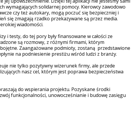
 jej upowszechnienie. Dzięki tej aplikacji nie jesteśmy sami
nnych wymagających solidarnej pomocy. Kierowcy zawodowo
wcze czy też autokary, mogą poczuć się bezpieczniej i
dzień się zmagają rzadko przekazywane są przez media.
zerokiej wiadomości.
y i testy, do tej pory były finansowane w całości ze
adzone są rozmowy, z różnymi firmami, którym
 obojętne. Zaangażowane podmioty, zostaną przedstawione
łynie na podniesienie prestiżu wśród ludzi z branży.
reuje nie tylko pozytywny wizerunek firmy, ale przede
izujących nasz cel, którym jest poprawa bezpieczeństwa
praszają do wspierania projektu. Pozyskane środki
zwój funkcjonalności, unowocześnianie i budowę zasięgu