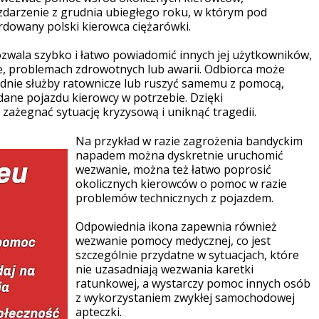
 zdarzenie z grudnia ubiegłego roku, w którym pod
dowany polski kierowca ciężarówki.
ozwala szybko i łatwo powiadomić innych jej użytkowników,
e, problemach zdrowotnych lub awarii. Odbiorca może
dnie służby ratownicze lub ruszyć samemu z pomocą,
 dane pojazdu kierowcy w potrzebie. Dzięki
ażegnać sytuację kryzysową i uniknąć tragedii.
Na przykład w razie zagrożenia bandyckim
napadem można dyskretnie uruchomić
wezwanie, można też łatwo poprosić
okolicznych kierowców o pomoc w razie
problemów technicznych z pojazdem.
Odpowiednia ikona zapewnia również
wezwanie pomocy medycznej, co jest
szczególnie przydatne w sytuacjach, które
nie uzasadniają wezwania karetki
ratunkowej, a wystarczy pomoc innych osób
z wykorzystaniem zwykłej samochodowej
apteczki.