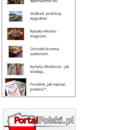
wyposażenie do..
Sindbad- podróżuj
wygodnie!
Rytuały miłosne -
magiczne..
Ośrodek leczenia
uzależnień..
Kurtyny chłodnicze – jak
działają..
Poradnik „Jak napisać
powieść?”..