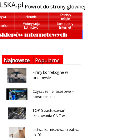
Powrót do strony głównej
Kościoły
tyka
Historia
religie
Motoryzacja
Komputery
mości
Lotnictwo
Internet
Najnowsze
Popularne
Firmy konfekcyjne w
przemyśle –..
Czyszczenie laserowe –
nowoczesna..
TOP 5 zastosowań
frezowania CNC w..
Listwa karniszowa creativa
Lk-01