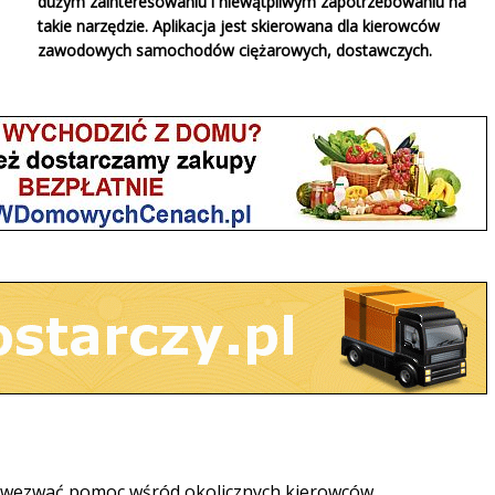
dużym zainteresowaniu i niewątpliwym zapotrzebowaniu na
takie narzędzie. Aplikacja jest skierowana dla kierowców
zawodowych samochodów ciężarowych, dostawczych.
ej wezwać pomoc wśród okolicznych kierowców,