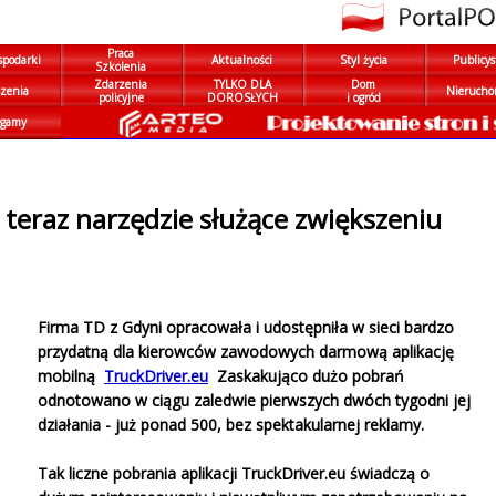
Praca
spodarki
Aktualności
Styl życia
Publicys
Szkolenia
Zdarzenia
TYLKO DLA
Dom
zenia
Nierucho
policyjne
DOROSŁYCH
i ogród
gamy
teraz narzędzie służące zwiększeniu
Firma TD z Gdyni opracowała i udostępniła w sieci bardzo
przydatną dla kierowców zawodowych darmową aplikację
mobilną
TruckDriver.eu
Zaskakująco dużo pobrań
odnotowano w ciągu zaledwie pierwszych dwóch tygodni jej
działania - już ponad 500, bez spektakularnej reklamy.
Tak liczne pobrania aplikacji TruckDriver.eu świadczą o