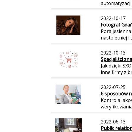
automatyzacji i
2022-10-17
Fotograf Gdańs
Pora jesienna 
nastoletniej i 
2022-10-13
Specjaliści zn
Jak dzięki SX
inne firmy z br
2022-07-25
6 sposobów na
Kontrola jako
weryfikowania 
2022-06-13
Public relation