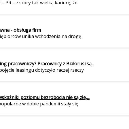
 – PR – zrobiły tak wielką karierę, że
awna - obsługa firm
iębiorców unika wchodzenia na drogę
ing pracowniczy? Pracownicy z Białorusi są...
jęcie leasingu dotyczyło raczej rzeczy
skaźniki poziomu bezrobocia nie są złe,...
opularne w dobie pandemii stały się