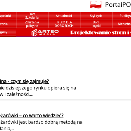
Praca
spodarki
Aktualności
Styl życia
Publicys
Szkolenia
Zdarzenia
TYLKO DLA
Dom
zenia
Nierucho
policyjne
DOROSŁYCH
i ogród
gamy
jna - czym się zajmuje?
e dzisiejszego rynku opiera się na
 i zależności....
ężarówki – co warto wiedzieć?
ężarówki jest bardzo dobrą metodą na
nia,...