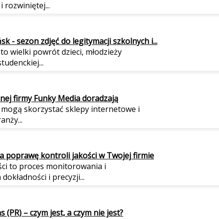
 rozwiniętej...
k - sezon zdjęć do legitymacji szkolnych i...
to wielki powrót dzieci, młodzieży
studenckiej...
anej firmy Funky Media doradzają
O mogą skorzystać sklepy internetowe i
anży...
 poprawę kontroli jakości w Twojej firmie
ści to proces monitorowania i
dokładności i precyzji...
s (PR) – czym jest, a czym nie jest?