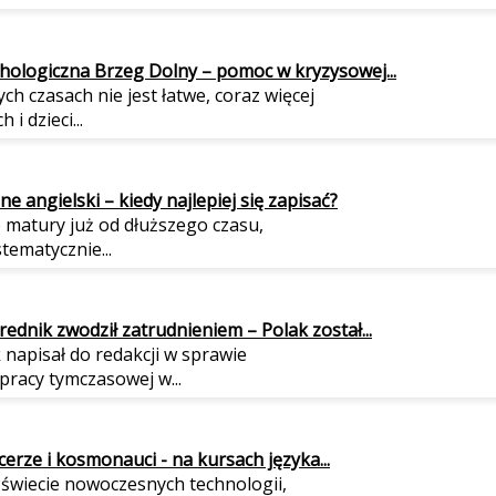
hologiczna Brzeg Dolny – pomoc w kryzysowej...
ch czasach nie jest łatwe, coraz więcej
 i dzieci...
e angielski – kiedy najlepiej się zapisać?
 matury już od dłuższego czasu,
stematycznie...
ednik zwodził zatrudnieniem – Polak został...
 napisał do redakcji w sprawie
pracy tymczasowej w...
ycerze i kosmonauci - na kursach języka...
 świecie nowoczesnych technologii,