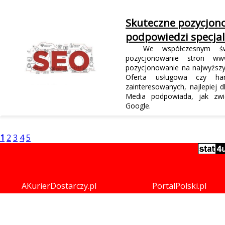
Skuteczne pozycjon
podpowiedzi specja
We współczesnym świec
pozycjonowanie stron ww
pozycjonowanie na najwyższy
Oferta usługowa czy ha
zainteresowanych, najlepie
Media podpowiada, jak zwi
Google.
1
2
3
4
5
AKurierDostarczy.pl
PortalPolski.pl