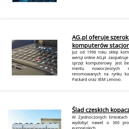
AG.pl oferuje szero
komputerów stacjon
Już od 1996 roku sklep ko
wersji online AG.pl zaopatruje
sprzęt komputerowy. Jest b
mentu nowoczesnych roz
renomowanych na rynku ko
Packard oraz IBM Lenovo.
Ślad czeskich kopac
W Zjednoczonych Emiratach 
wydobyć nawet o 300 proc
europejskich.