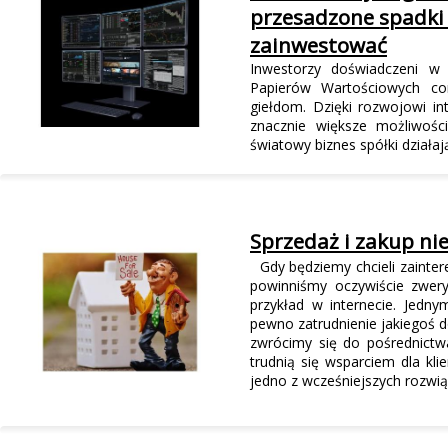
przesadzone spadki
zainwestować
Inwestorzy doświadczeni w 
Papierów Wartościowych cor
giełdom. Dzięki rozwojowi in
znacznie większe możliwośc
światowy biznes spółki działaj
Sprzedaż i zakup n
Gdy będziemy chcieli zainter
powinniśmy oczywiście zwer
przykład w internecie. Jedn
pewno zatrudnienie jakiegoś 
zwrócimy się do pośrednictwa
trudnią się wsparciem dla kl
jedno z wcześniejszych rozwią