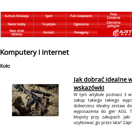
Praca
Kultura Edukacja
Sport
Puls Gospodarki
Szkolenia
Zdarzenia
Nasze hobby
Turystyka
Ogłoszenia
policyjne
Nasz dział
Kontakt
Pomagamy
reklamy
Komputery i internet
Koło
Jak dobrać idealne 
wskazówki
W tym artykule poznasz 3 ws
zakup takiego takiego wypo
dobierzesz idealny zestaw d
wyposażenia do gier ASG. T
kłopoty przy zakupach. Jak
użytkować go przez lata? Zap