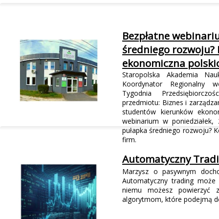
Bezpłatne webinariu
średniego rozwoju? 
ekonomiczna polskic
Staropolska Akademia Nau
Koordynator Regionalny w
Tygodnia Przedsiębiorczoś
przedmiotu: Biznes i zarządz
studentów kierunków ekono
webinarium w poniedziałek, 
pułapka średniego rozwoju? K
firm.
Automatyczny Tradi
Marzysz o pasywnym dochod
Automatyczny trading może 
niemu możesz powierzyć za
algorytmom, które podejmą de