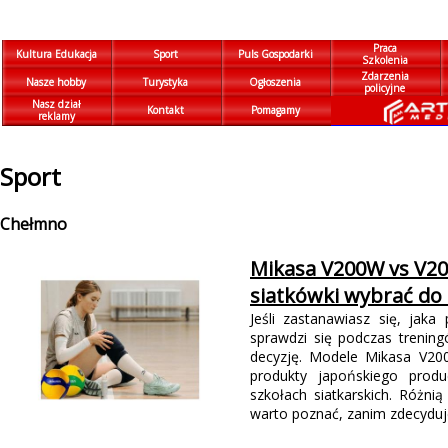
Praca
Kultura Edukacja
Sport
Puls Gospodarki
Szkolenia
Zdarzenia
Nasze hobby
Turystyka
Ogłoszenia
policyjne
Nasz dział
Kontakt
Pomagamy
reklamy
Sport
Chełmno
Mikasa V200W vs V20
siatkówki wybrać do
Jeśli zastanawiasz się, jaka 
sprawdzi się podczas trenin
decyzję. Modele Mikasa V2
produkty japońskiego produ
szkołach siatkarskich. Różnią
warto poznać, zanim zdecyduje