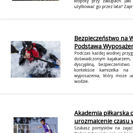
kłopoty przy zakupach. Jak
użytkować go przez lata? Zap
Bezpieczeństwo na W
Podstawa Wyposażen
Podczas każdej wodnej przygo
doświadczonym kajakarzem, 
dyscypliną, bezpieczeństw
kontekście kamizelka na
wyposażenia, który może ur
wodzie.
Akademia piłkarska d
urozmaicenie czasu
Szukasz pomysłów na zajęc