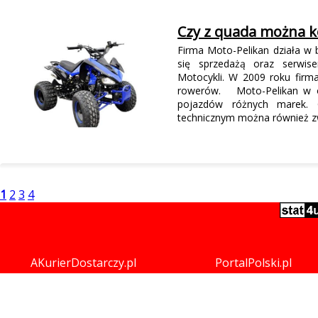
Czy z quada można k
Firma Moto-Pelikan działa w 
się sprzedażą oraz serwis
Motocykli. W 2009 roku firma
rowerów. Moto-Pelikan w ofe
pojazdów różnych marek. 
technicznym można również z
1
2
3
4
AKurierDostarczy.pl
PortalPolski.pl