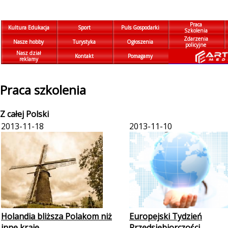
Praca
Kultura Edukacja
Sport
Puls Gospodarki
Szkolenia
Zdarzenia
Nasze hobby
Turystyka
Ogłoszenia
policyjne
Nasz dział
Kontakt
Pomagamy
reklamy
Praca szkolenia
Z całej Polski
2013-11-18
2013-11-10
Holandia bliższa Polakom niż
Europejski Tydzień
inne kraje
Przedsiębiorczości