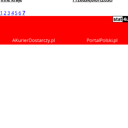
1
2
3
4
5
6
7
AKurierDostarczy.pl
PortalPolski.pl