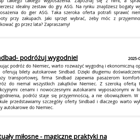
up takiego takiego wyposażenia. Zapoznaj się z nimi, a spra
ierzesz idealny zestaw do gry ASG. Na rynku znajdziesz bogaty w
osażenia do gier ASG. Taka szeroka oferta potrafi sprawić nie
poty przy zakupach. Jaki sprzęt wybrać, żeby móc z przyjemno
tkować go przez lata? Zapraszamy!
ndbad- podróżuj wygodnie!
2025-
nując podróż do Niemiec, warto rozważyć wygodną i ekonomiczną op
ą oferują bilety autokarowe Sindbad. Dzięki długiemu doświadczen
nży transportowej, firma Sindbad zapewnia pasażerom komfor
róż do niemal wszystkich zakątków Niemiec. Z szeroką ofertą t
akcyjnymi cenami i nowoczesnymi autokarami wyposażonymi w li
godnienia, podróż staje się przyjemnością, a nie obowiązkiem. W
ykule przedstawiamy szczegóły oferty Sindbad i dlaczego warto wy
ety autokarowe do Niemiec.
tuały miłosne - magiczne praktyki na