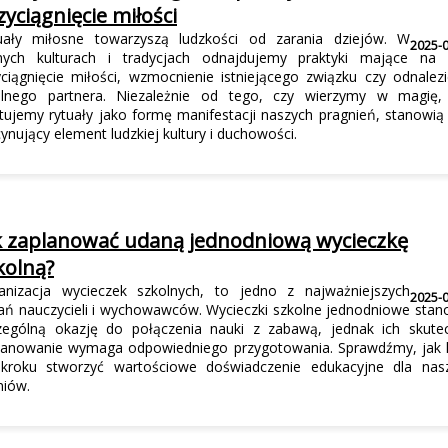
zyciągnięcie miłości
uały miłosne towarzyszą ludzkości od zarania dziejów. W
2025-
nych kulturach i tradycjach odnajdujemy praktyki mające na 
yciągnięcie miłości, wzmocnienie istniejącego związku czy odnalezi
alnego partnera. Niezależnie od tego, czy wierzymy w magię,
ktujemy rytuały jako formę manifestacji naszych pragnień, stanowią
ynujący element ludzkiej kultury i duchowości.
k zaplanować udaną jednodniową wycieczkę
kolną?
anizacja wycieczek szkolnych, to jedno z najważniejszych
2025-
ań nauczycieli i wychowawców. Wycieczki szkolne jednodniowe stan
zególną okazję do połączenia nauki z zabawą, jednak ich skute
lanowanie wymaga odpowiedniego przygotowania. Sprawdźmy, jak 
kroku stworzyć wartościowe doświadczenie edukacyjne dla nas
niów.