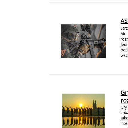
AS
Str
Air
roz
Jed
odp
wsz
Gr
ro
Gry
zaba
jak
int