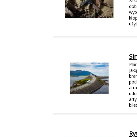
zak
dob
wyp
kło
uży
Si
Pla
jak
bra
pod
atr
udo
art
bil
Ry