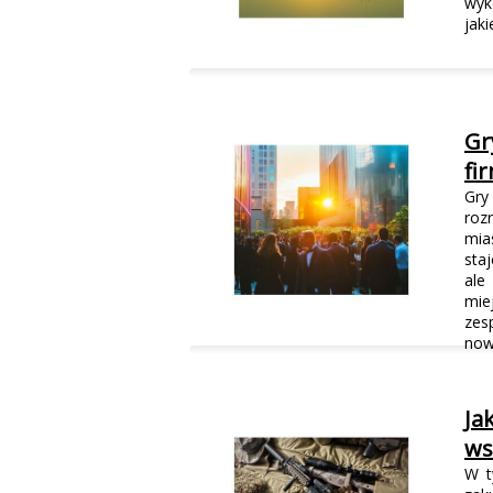
wyk
jak
Gr
fi
Gry
roz
mia
sta
ale
mie
zes
now
Ja
ws
W t