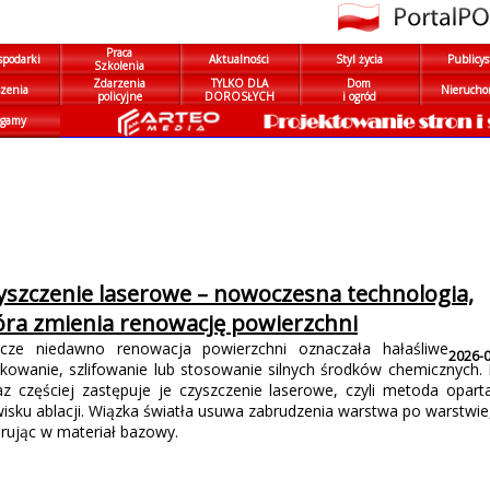
Praca
spodarki
Aktualności
Styl życia
Publicys
Szkolenia
Zdarzenia
TYLKO DLA
Dom
zenia
Nierucho
policyjne
DOROSŁYCH
i ogród
gamy
yszczenie laserowe – nowoczesna technologia,
óra zmienia renowację powierzchni
zcze niedawno renowacja powierzchni oznaczała hałaśliwe
2026-
skowanie, szlifowanie lub stosowanie silnych środków chemicznych. 
az częściej zastępuje je czyszczenie laserowe, czyli metoda opart
wisku ablacji. Wiązka światła usuwa zabrudzenia warstwa po warstwie,
erując w materiał bazowy.