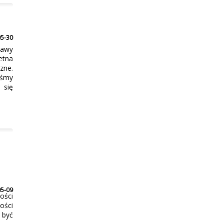
05-30
bawy
etna
zne.
iśmy
 się
05-09
ności
ości
 być