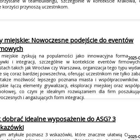
orzystane w teambuildingu, szczególnie w kontekście Krakowa, 
ie korzyści przynoszą uczestnikom.
y miejskie: Nowoczesne podejście do eventów
rmowych
 miejskie zyskują na popularności jako innowacyjna forma
2025-
rywki i integracji, szczególnie w kontekście eventów firmowyc
stach takich jak Wrocław czy Warszawa, organizacja tego typu wyda
je się coraz bardziej powszechna, oferując uczestnikom nie tylko zab
 także możliwość lepszego poznania miasta i współpracowników.
jskie łączą elementy grywalizacji, eksploracji miejskiej oraz współp
połowej, co czyni je idealnym rozwiązaniem dla firm poszukują
oczesnych i angażujących form integracji.
k dobrać idealne wyposażenie do ASG? 3
kazówki
ym artykule poznasz 3 wskazówki, które znacznie ułatwią Ci
2025-