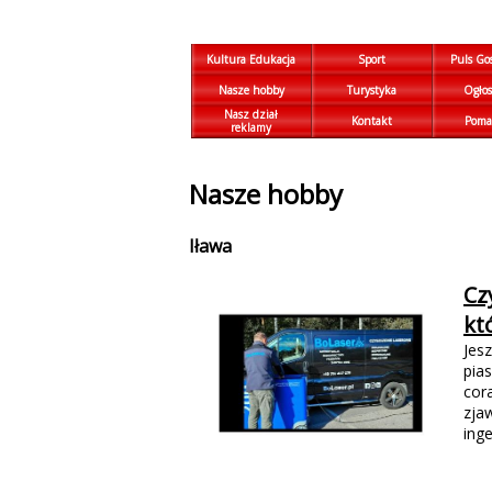
Kultura Edukacja
Sport
Puls Go
Nasze hobby
Turystyka
Ogłos
Nasz dział
Kontakt
Poma
reklamy
Nasze hobby
Iława
Cz
kt
Jes
pia
cor
zja
ing