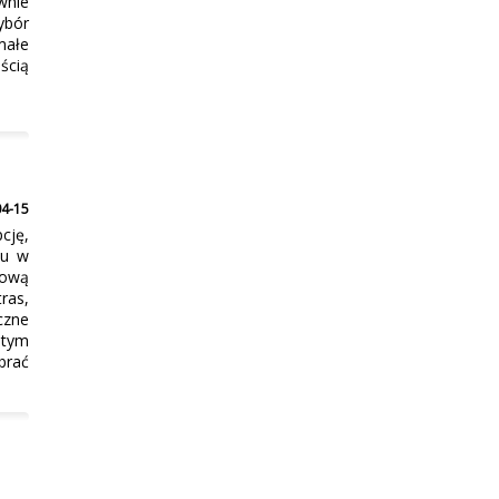
wnie
ybór
małe
ścią
04-15
cję,
iu w
tową
ras,
czne
 tym
brać