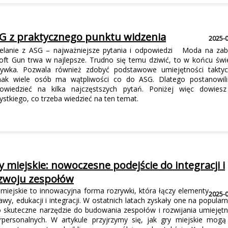
G z praktycznego punktu widzenia
2025-
zelanie z ASG – najważniejsze pytania i odpowiedzi Moda na za
soft Gun trwa w najlepsze. Trudno się temu dziwić, to w końcu świ
rywka. Pozwala również zdobyć podstawowe umiejętności taktyc
nak wiele osób ma wątpliwości co do ASG. Dlatego postanowil
owiedzieć na kilka najczęstszych pytań. Poniżej więc dowiesz
ystkiego, co trzeba wiedzieć na ten temat.
y miejskie: nowoczesne podejście do integracji i
zwoju zespołów
 miejskie to innowacyjna forma rozrywki, która łączy elementy
2025-
wy, edukacji i integracji. W ostatnich latach zyskały one na popular
o skuteczne narzędzie do budowania zespołów i rozwijania umiejętn
erpersonalnych. W artykule przyjrzymy się, jak gry miejskie mogą