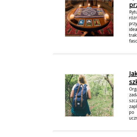
pr
Ryt
róż
prz
ide
tra
fasc
Ja
sz
Org
zad
szc
zap
po 
ucz