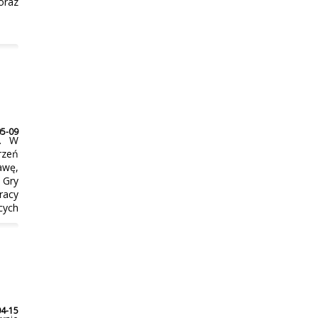
oraz
05-09
h. W
rzeń
awę,
 Gry
racy
cych
04-15