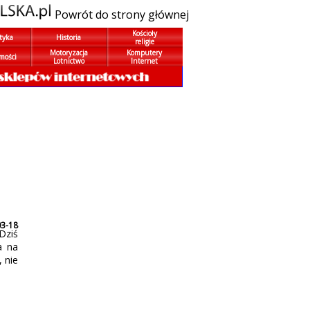
Powrót do strony głównej
Kościoły
tyka
Historia
religie
Motoryzacja
Komputery
mości
Lotnictwo
Internet
03-18
Dziś
a na
 nie