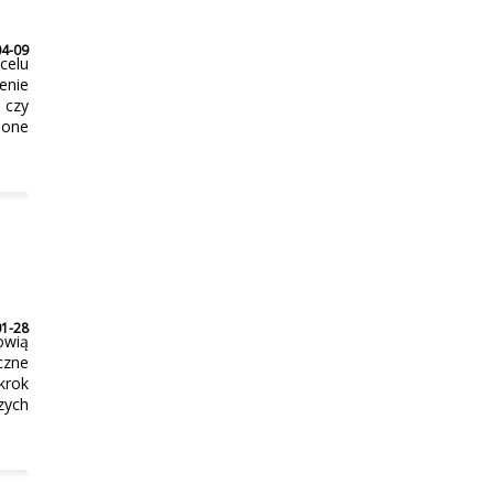
04-09
celu
enie
 czy
 one
01-28
owią
czne
krok
zych